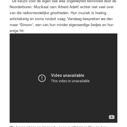
De keuze voor de eigen taal was ongetwijfeld beïnvloed door de
Noorderburen. Muzikaal nam Arbeid Adelt! echter niet veel over
van die radiovriendelijke grootheden. Hun muziek is hoekig,
artistiekerig en soms ronduit vaag. Vandaag bespreken we dan
maar “Stroom”, een van hun minder eigenaardige liedjes en hun
enige hit: