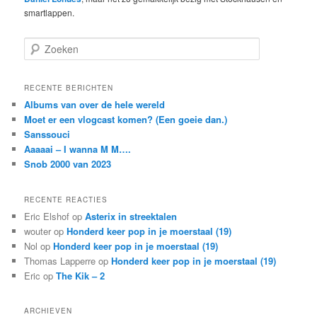
smartlappen.
Z
o
e
k
RECENTE BERICHTEN
e
Albums van over de hele wereld
n
Moet er een vlogcast komen? (Een goeie dan.)
Sanssouci
Aaaaai – I wanna M M….
Snob 2000 van 2023
RECENTE REACTIES
Eric Elshof
op
Asterix in streektalen
wouter
op
Honderd keer pop in je moerstaal (19)
Nol
op
Honderd keer pop in je moerstaal (19)
Thomas Lapperre
op
Honderd keer pop in je moerstaal (19)
Eric
op
The Kik – 2
ARCHIEVEN