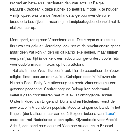
invloed en betekenis inschatten dan van acts uit België.
Natuurlijk
probeer
ik deze rubriek zo neutraal mogelijk te houden
– mijn opzet was om de Nederlandstalige pop over de volle
breedte te bestrijken – maar mijn standplaatsgebondenheid hef ik
niet zomaar op.
Maar goed, terug naar Vlaanderen dus. Deze regio is intussen
flink wakker gekust. Jarenlang leek het of de revolutionaire geest
maar geen vat kon krijgen op dit katholieke gebied, maar binnen
een paar jaar tijd is de kerk een subcultuur geworden, vooral iets
voor oudere madammekes op het platteland.
Net als in heel West-Europa is ook hier de popcultuur de nieuwe
religie: films, boeken en muziek. Geholpen door initiatieven als
Humo’s Rock Rally (zie aflevering 20) heeft Vlaanderen nu een
gezonde popscene. Sterker nog: de Belpop kan onderhand
serieus gaan concurreren met muziek uit omringende landen.
Onder invloed van Engeland, Duitsland en Nederland wordt de
new wave in Vlaanderen populair. Meestal zingen de bands in het
Engels (denk alleen maar aan de 2 Belgen, bekend van “
Lena
“),
maar ook het Nederlands is een optie. Bijvoorbeeld voor Arbeid
Adelt!, een band rond een stel Vlaamse studenten in Brussel.