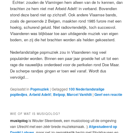
Echter: zouden de Vlamingen hem alleen van de tv kennen, dan
brachten ze hem niet met Arbeid Adelt! in verband. Bovendien
stond deze band niet op zichzelf. Ook andere Vlaamse bands,
zoals de genoemde 2 Belgen, maakten rond 1985 furore met een
hoekig, schurend geluid. Niet radiovriendelijk, toch succesvol.
Vlaanderen was blijkbaar toe aan uitdagende muziek van eigen
bodem, en zij die het brachten worden als helden gekoesterd.
Nederlandstalige popmuziek zou in Vlaanderen nog veel
populairder worden. Binnen een paar jaar groeide het uit tot een
rage die nauwelijks onderdeed voor de perikelen rond Doe Maar.
De scherpe randjes gingen er toen wel vanaf. Wordt dus
vervolgd…
Geplaatst in
Popmuziek
|
Getagged
100 Nederlandstalige
popliedjes
,
Arbeid Adelt!
,
Belpop
,
Marcel Vanthilt
|
Geef een reactie
WIE OF WAT IS MUSIQOLOG?
musiqolog
is Wouter Steenbeek, een musicoloog uit de omgeving
van Utrecht met een zéér brede muzieksmaak. :)
Afgestudeerd op
Daniël Lohues
, maar net zo gemakkelijk bezig met Stockhausen en