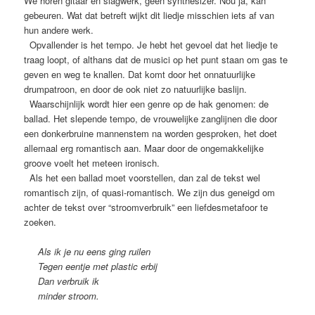
We horen gitaar en slagwerk, geen synthesizer. Nou ja, kan
gebeuren. Wat dat betreft wijkt dit liedje misschien iets af van
hun andere werk.
Opvallender is het tempo. Je hebt het gevoel dat het liedje te
traag loopt, of althans dat de musici op het punt staan om gas te
geven en weg te knallen. Dat komt door het onnatuurlijke
drumpatroon, en door de ook niet zo natuurlijke baslijn.
Waarschijnlijk wordt hier een genre op de hak genomen: de
ballad. Het slepende tempo, de vrouwelijke zanglijnen die door
een donkerbruine mannenstem na worden gesproken, het doet
allemaal erg romantisch aan. Maar door de ongemakkelijke
groove voelt het meteen ironisch.
Als het een ballad moet voorstellen, dan zal de tekst wel
romantisch zijn, of quasi-romantisch. We zijn dus geneigd om
achter de tekst over “stroomverbruik” een liefdesmetafoor te
zoeken.
Als ik je nu eens ging ruilen
Tegen eentje met plastic erbij
Dan verbruik ik
minder stroom.