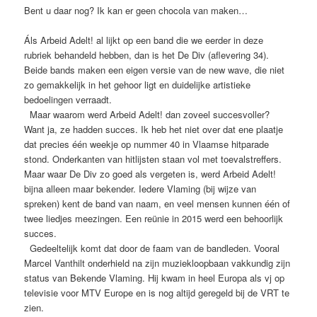
Bent u daar nog? Ik kan er geen chocola van maken…
Áls Arbeid Adelt! al lijkt op een band die we eerder in deze
rubriek behandeld hebben, dan is het De Div (aflevering 34).
Beide bands maken een eigen versie van de new wave, die niet
zo gemakkelijk in het gehoor ligt en duidelijke artistieke
bedoelingen verraadt.
Maar waarom werd Arbeid Adelt! dan zoveel succesvoller?
Want ja, ze hadden succes. Ik heb het niet over dat ene plaatje
dat precies één weekje op nummer 40 in Vlaamse hitparade
stond. Onderkanten van hitlijsten staan vol met toevalstreffers.
Maar waar De Div zo goed als vergeten is, werd Arbeid Adelt!
bijna alleen maar bekender. Iedere Vlaming (bij wijze van
spreken) kent de band van naam, en veel mensen kunnen één of
twee liedjes meezingen. Een reünie in 2015 werd een behoorlijk
succes.
Gedeeltelijk komt dat door de faam van de bandleden. Vooral
Marcel Vanthilt onderhield na zijn muziekloopbaan vakkundig zijn
status van Bekende Vlaming. Hij kwam in heel Europa als vj op
televisie voor MTV Europe en is nog altijd geregeld bij de VRT te
zien.