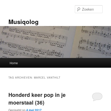
Spring
Spring
naar
naar
Zoek
de
de
primaire
secundaire
Musiqolog
inhoud
inhoud
Hoofdmenu
Home
TAG ARCHIEVEN:
MARCEL VANTHILT
Honderd keer pop in je
moerstaal (36)
Geplaatst op
4 mei 2017