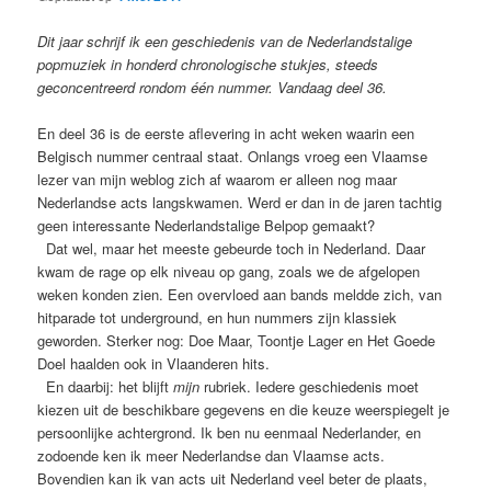
Dit jaar schrijf ik een geschiedenis van de Nederlandstalige
popmuziek in honderd chronologische stukjes, steeds
geconcentreerd rondom één nummer. Vandaag deel 36.
En deel 36 is de eerste aflevering in acht weken waarin een
Belgisch nummer centraal staat. Onlangs vroeg een Vlaamse
lezer van mijn weblog zich af waarom er alleen nog maar
Nederlandse acts langskwamen. Werd er dan in de jaren tachtig
geen interessante Nederlandstalige Belpop gemaakt?
Dat wel, maar het meeste gebeurde toch in Nederland. Daar
kwam de rage op elk niveau op gang, zoals we de afgelopen
weken konden zien. Een overvloed aan bands meldde zich, van
hitparade tot underground, en hun nummers zijn klassiek
geworden. Sterker nog: Doe Maar, Toontje Lager en Het Goede
Doel haalden ook in Vlaanderen hits.
En daarbij: het blijft
mijn
rubriek. Iedere geschiedenis moet
kiezen uit de beschikbare gegevens en die keuze weerspiegelt je
persoonlijke achtergrond. Ik ben nu eenmaal Nederlander, en
zodoende ken ik meer Nederlandse dan Vlaamse acts.
Bovendien kan ik van acts uit Nederland veel beter de plaats,