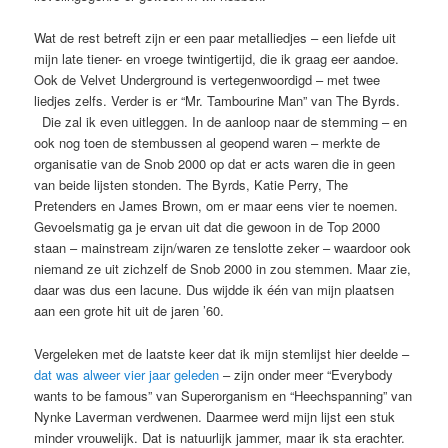
Wat de rest betreft zijn er een paar metalliedjes – een liefde uit
mijn late tiener- en vroege twintigertijd, die ik graag eer aandoe.
Ook de Velvet Underground is vertegenwoordigd – met twee
liedjes zelfs. Verder is er “Mr. Tambourine Man” van The Byrds.
Die zal ik even uitleggen. In de aanloop naar de stemming – en
ook nog toen de stembussen al geopend waren – merkte de
organisatie van de Snob 2000 op dat er acts waren die in geen
van beide lijsten stonden. The Byrds, Katie Perry, The
Pretenders en James Brown, om er maar eens vier te noemen.
Gevoelsmatig ga je ervan uit dat die gewoon in de Top 2000
staan – mainstream zijn/waren ze tenslotte zeker – waardoor ook
niemand ze uit zichzelf de Snob 2000 in zou stemmen. Maar zie,
daar was dus een lacune. Dus wijdde ik één van mijn plaatsen
aan een grote hit uit de jaren ’60.
Vergeleken met de laatste keer dat ik mijn stemlijst hier deelde –
dat was alweer vier jaar geleden
– zijn onder meer “Everybody
wants to be famous” van Superorganism en “Heechspanning” van
Nynke Laverman verdwenen. Daarmee werd mijn lijst een stuk
minder vrouwelijk. Dat is natuurlijk jammer, maar ik sta erachter.