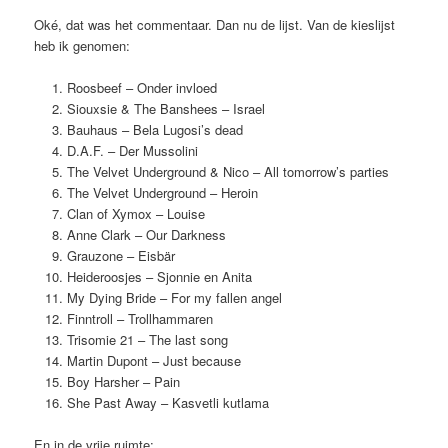
Oké, dat was het commentaar. Dan nu de lijst. Van de kieslijst
heb ik genomen:
Roosbeef – Onder invloed
Siouxsie & The Banshees – Israel
Bauhaus – Bela Lugosi’s dead
D.A.F. – Der Mussolini
The Velvet Underground & Nico – All tomorrow’s parties
The Velvet Underground – Heroin
Clan of Xymox – Louise
Anne Clark – Our Darkness
Grauzone – Eisbär
Heideroosjes – Sjonnie en Anita
My Dying Bride – For my fallen angel
Finntroll – Trollhammaren
Trisomie 21 – The last song
Martin Dupont – Just because
Boy Harsher – Pain
She Past Away – Kasvetli kutlama
En in de vrije ruimte: