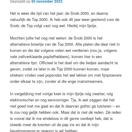
Geplaatst op
30 november 2023
Het is weer die tijd van het jaar: de Snob 2000, en daarna
natuurlijk de Top 2000. Ik heb ook dit jaar weer gestemd voor de
Snob; de Top volgt vast nog wel. Hierbij mijn lijstje.
Mochten jullie het nog niet weten: de Snob 2000 is het
alternatieve broertje van de Top 2000. Alle platen die daar niet in
komen en die dat volgens velen wel verdienen (nou ja, volgens
vele zelfverklaarde popliefhebbers), komen hier in een
alternatieve lijst. Officieel is het doel om die liedjes aandacht te
geven, zodat ze later in de Top 2000 kunnen komen, maar
stiekem vinden veel popsnobs het wel lekker om met fijnproevers
onder elkaar te zijn, zonder al die enge mainstreamers.
In vergelijking met vorige keer is mijn lijstje nóg zwarter, nóg
elektronischer en nog eenvormiger. Tja, ik wel zeggen dat het
niet goed met me gaat en dat ik daarvan gothic ga luisteren – en
ik zou nog gelijk hebben ook. Maar dat is niet dé reden. Dé reden
is vooral dat ik me eindeloos in dit genre verdiept heb, dat is
steeds meer de krenten uit de pap vis en dat ik mijn
lievelingsgenre er gewoon in wil hebben.