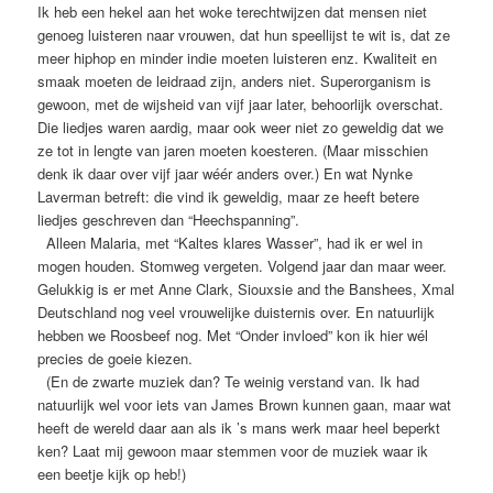
Ik heb een hekel aan het woke terechtwijzen dat mensen niet
genoeg luisteren naar vrouwen, dat hun speellijst te wit is, dat ze
meer hiphop en minder indie moeten luisteren enz. Kwaliteit en
smaak moeten de leidraad zijn, anders niet. Superorganism is
gewoon, met de wijsheid van vijf jaar later, behoorlijk overschat.
Die liedjes waren aardig, maar ook weer niet zo geweldig dat we
ze tot in lengte van jaren moeten koesteren. (Maar misschien
denk ik daar over vijf jaar wéér anders over.) En wat Nynke
Laverman betreft: die vind ik geweldig, maar ze heeft betere
liedjes geschreven dan “Heechspanning”.
Alleen Malaria, met “Kaltes klares Wasser”, had ik er wel in
mogen houden. Stomweg vergeten. Volgend jaar dan maar weer.
Gelukkig is er met Anne Clark, Siouxsie and the Banshees, Xmal
Deutschland nog veel vrouwelijke duisternis over. En natuurlijk
hebben we Roosbeef nog. Met “Onder invloed” kon ik hier wél
precies de goeie kiezen.
(En de zwarte muziek dan? Te weinig verstand van. Ik had
natuurlijk wel voor iets van James Brown kunnen gaan, maar wat
heeft de wereld daar aan als ik ’s mans werk maar heel beperkt
ken? Laat mij gewoon maar stemmen voor de muziek waar ik
een beetje kijk op heb!)