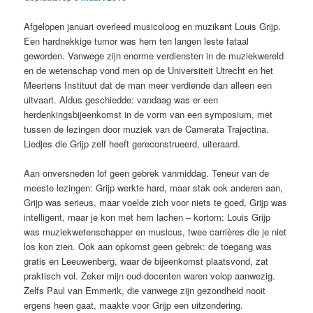
Afgelopen januari overleed musicoloog en muzikant Louis Grijp.
Een hardnekkige tumor was hem ten langen leste fataal
geworden. Vanwege zijn enorme verdiensten in de muziekwereld
en de wetenschap vond men op de Universiteit Utrecht en het
Meertens Instituut dat de man meer verdiende dan alleen een
uitvaart. Aldus geschiedde: vandaag was er een
herdenkingsbijeenkomst in de vorm van een symposium, met
tussen de lezingen door muziek van de Camerata Trajectina.
Liedjes die Grijp zelf heeft gereconstrueerd, uiteraard.
Aan onversneden lof geen gebrek vanmiddag. Teneur van de
meeste lezingen: Grijp werkte hard, maar stak ook anderen aan,
Grijp was serieus, maar voelde zich voor niets te goed, Grijp was
intelligent, maar je kon met hem lachen – kortom: Louis Grijp
was muziekwetenschapper en musicus, twee carrières die je niet
los kon zien. Ook aan opkomst geen gebrek: de toegang was
gratis en Leeuwenberg, waar de bijeenkomst plaatsvond, zat
praktisch vol. Zeker mijn oud-docenten waren volop aanwezig.
Zelfs Paul van Emmerik, die vanwege zijn gezondheid nooit
ergens heen gaat, maakte voor Grijp een uitzondering.