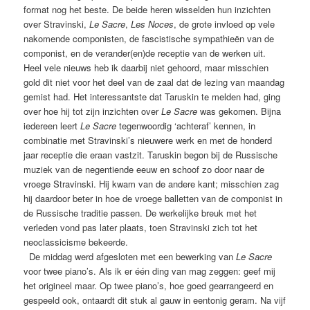
format nog het beste. De beide heren wisselden hun inzichten
over Stravinski,
Le Sacre
,
Les Noces
, de grote invloed op vele
nakomende componisten, de fascistische sympathieën van de
componist, en de verander(en)de receptie van de werken uit.
Heel vele nieuws heb ik daarbij niet gehoord, maar misschien
gold dit niet voor het deel van de zaal dat de lezing van maandag
gemist had. Het interessantste dat Taruskin te melden had, ging
over hoe hij tot zijn inzichten over
Le Sacre
was gekomen. Bijna
iedereen leert
Le Sacre
tegenwoordig ‘achteraf’ kennen, in
combinatie met Stravinski’s nieuwere werk en met de honderd
jaar receptie die eraan vastzit. Taruskin begon bij de Russische
muziek van de negentiende eeuw en schoof zo door naar de
vroege Stravinski. Hij kwam van de andere kant; misschien zag
hij daardoor beter in hoe de vroege balletten van de componist in
de Russische traditie passen. De werkelijke breuk met het
verleden vond pas later plaats, toen Stravinski zich tot het
neoclassicisme bekeerde.
De middag werd afgesloten met een bewerking van
Le Sacre
voor twee piano’s. Als ik er één ding van mag zeggen: geef mij
het origineel maar. Op twee piano’s, hoe goed gearrangeerd en
gespeeld ook, ontaardt dit stuk al gauw in eentonig geram. Na vijf