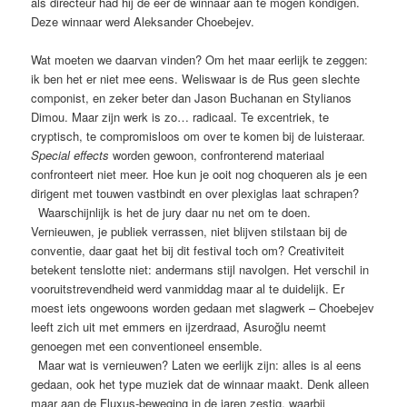
als directeur had hij de eer de winnaar aan te mogen kondigen.
Deze winnaar werd Aleksander Choebejev.
Wat moeten we daarvan vinden? Om het maar eerlijk te zeggen:
ik ben het er niet mee eens. Weliswaar is de Rus geen slechte
componist, en zeker beter dan Jason Buchanan en Stylianos
Dimou. Maar zijn werk is zo… radicaal. Te excentriek, te
cryptisch, te compromisloos om over te komen bij de luisteraar.
Special effects
worden gewoon, confronterend materiaal
confronteert niet meer. Hoe kun je ooit nog choqueren als je een
dirigent met touwen vastbindt en over plexiglas laat schrapen?
Waarschijnlijk is het de jury daar nu net om te doen.
Vernieuwen, je publiek verrassen, niet blijven stilstaan bij de
conventie, daar gaat het bij dit festival toch om? Creativiteit
betekent tenslotte niet: andermans stijl navolgen. Het verschil in
vooruitstrevendheid werd vanmiddag maar al te duidelijk. Er
moest iets ongewoons worden gedaan met slagwerk – Choebejev
leeft zich uit met emmers en ijzerdraad, Asuroğlu neemt
genoegen met een conventioneel ensemble.
Maar wat is vernieuwen? Laten we eerlijk zijn: alles is al eens
gedaan, ook het type muziek dat de winnaar maakt. Denk alleen
maar aan de Fluxus-beweging in de jaren zestig, waarbij