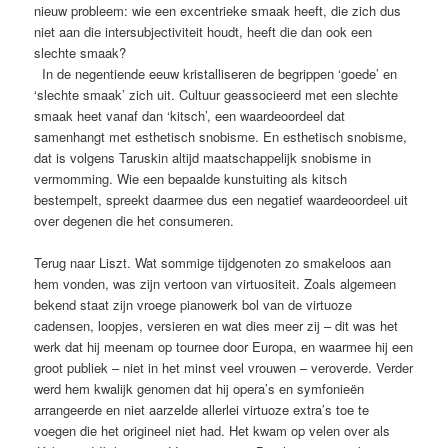
nieuw probleem: wie een excentrieke smaak heeft, die zich dus
niet aan die intersubjectiviteit houdt, heeft die dan ook een
slechte smaak?
In de negentiende eeuw kristalliseren de begrippen ‘goede’ en
‘slechte smaak’ zich uit. Cultuur geassocieerd met een slechte
smaak heet vanaf dan ‘kitsch’, een waardeoordeel dat
samenhangt met esthetisch snobisme. En esthetisch snobisme,
dat is volgens Taruskin altijd maatschappelijk snobisme in
vermomming. Wie een bepaalde kunstuiting als kitsch
bestempelt, spreekt daarmee dus een negatief waardeoordeel uit
over degenen die het consumeren.
Terug naar Liszt. Wat sommige tijdgenoten zo smakeloos aan
hem vonden, was zijn vertoon van virtuositeit. Zoals algemeen
bekend staat zijn vroege pianowerk bol van de virtuoze
cadensen, loopjes, versieren en wat dies meer zij – dit was het
werk dat hij meenam op tournee door Europa, en waarmee hij een
groot publiek – niet in het minst veel vrouwen – veroverde. Verder
werd hem kwalijk genomen dat hij opera’s en symfonieën
arrangeerde en niet aarzelde allerlei virtuoze extra’s toe te
voegen die het origineel niet had. Het kwam op velen over als