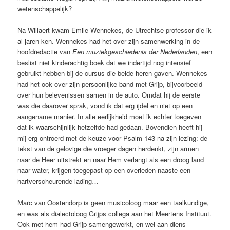
wetenschappelijk?
Na Willaert kwam Emile Wennekes, de Utrechtse professor die ik
al jaren ken. Wennekes had het over zijn samenwerking in de
hoofdredactie van
Een muziekgeschiedenis der Nederlanden
, een
beslist niet kinderachtig boek dat we indertijd nog intensief
gebruikt hebben bij de cursus die beide heren gaven. Wennekes
had het ook over zijn persoonlijke band met Grijp, bijvoorbeeld
over hun belevenissen samen in de auto. Omdat hij de eerste
was die daarover sprak, vond ik dat erg ijdel en niet op een
aangename manier. In alle eerlijkheid moet ik echter toegeven
dat ik waarschijnlijk hetzelfde had gedaan. Bovendien heeft hij
mij erg ontroerd met de keuze voor Psalm 143 na zijn lezing: de
tekst van de gelovige die vroeger dagen herdenkt, zijn armen
naar de Heer uitstrekt en naar Hem verlangt als een droog land
naar water, krijgen toegepast op een overleden naaste een
hartverscheurende lading…
Marc van Oostendorp is geen musicoloog maar een taalkundige,
en was als dialectoloog Grijps collega aan het Meertens Instituut.
Ook met hem had Grijp samengewerkt, en wel aan diens