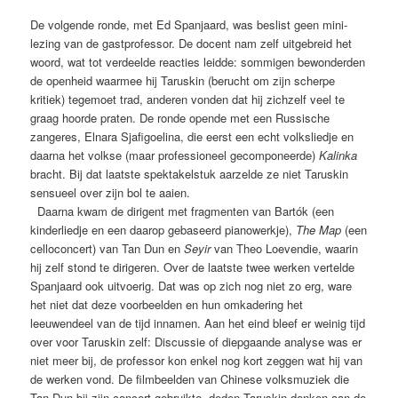
De volgende ronde, met Ed Spanjaard, was beslist geen mini-
lezing van de gastprofessor. De docent nam zelf uitgebreid het
woord, wat tot verdeelde reacties leidde: sommigen bewonderden
de openheid waarmee hij Taruskin (berucht om zijn scherpe
kritiek) tegemoet trad, anderen vonden dat hij zichzelf veel te
graag hoorde praten. De ronde opende met een Russische
zangeres, Elnara Sjafigoelina, die eerst een echt volksliedje en
daarna het volkse (maar professioneel gecomponeerde)
Kalinka
bracht. Bij dat laatste spektakelstuk aarzelde ze niet Taruskin
sensueel over zijn bol te aaien.
Daarna kwam de dirigent met fragmenten van Bartók (een
kinderliedje en een daarop gebaseerd pianowerkje),
The Map
(een
celloconcert) van Tan Dun en
Seyir
van Theo Loevendie, waarin
hij zelf stond te dirigeren. Over de laatste twee werken vertelde
Spanjaard ook uitvoerig. Dat was op zich nog niet zo erg, ware
het niet dat deze voorbeelden en hun omkadering het
leeuwendeel van de tijd innamen. Aan het eind bleef er weinig tijd
over voor Taruskin zelf: Discussie of diepgaande analyse was er
niet meer bij, de professor kon enkel nog kort zeggen wat hij van
de werken vond. De filmbeelden van Chinese volksmuziek die
Tan Dun bij zijn concert gebruikte, deden Taruskin denken aan de