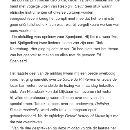
band met vogelgeluiden van Respighi.
Seyir
(een stuk waarin
etnische instrumenten uit diverse culturen worden
voorgeschreven) kreeg het compliment mee dat het tenminste
geen oriëntalistische kitsch was, wat bij vergelijkbare werken wel
eens voorkomt.
De afsluiting was opnieuw voor Spanjaard. Hij liet (nu weer live,
met Sjafigoelina) twee liederen horen van zijn oom Dick
Kattenburg. Hier ging hij echt te ver. Dit had niets met het thema
van het gesprek te maken en alles met de persoon Ed
Spanjaard.
Het laatste deel van de middag kwam mij een beetje overbodig
voor: het ging namelijk over
Le Sacre du Printemps
en zoals de
lezer kan weten, behandelde de lezing van maandag hetzelfde
stuk. Van Nieuwkerk kon dat blijkbaar van tevoren niet weten –
hij wilde de professor gewoon uithoren over een van zijn
specialismen. Taruskins boek over het onderwerp,
Defining
Russia musically
, werd zelfs tot zijn ‘magnum opus’
gebombardeerd. Na de vijfdelige
Oxford History of Music
lijkt me
dat wat overdreven.
Van de drie gesprekken op deze middag volgde dit laatste het