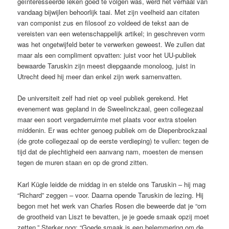
geïnteresseerde leken goed te volgen was, werd het verhaal van
vandaag bijwijlen behoorlijk taai. Met zijn veelheid aan citaten
van componist zus en filosoof zo voldeed de tekst aan de
vereisten van een wetenschappelijk artikel; in geschreven vorm
was het ongetwijfeld beter te verwerken geweest. We zullen dat
maar als een compliment opvatten: juist voor het UU-publiek
bewaarde Taruskin zijn meest diepgaande monoloog, juist in
Utrecht deed hij meer dan enkel zijn werk samenvatten.
De universiteit zelf had niet op veel publiek gerekend. Het
evenement was gepland in de Sweelinckzaal, geen collegezaal
maar een soort vergaderruimte met plaats voor extra stoelen
middenin. Er was echter genoeg publiek om de Diepenbrockzaal
(de grote collegezaal op de eerste verdieping) te vullen: tegen de
tijd dat de plechtigheid een aanvang nam, moesten de mensen
tegen de muren staan en op de grond zitten.
Karl Kügle leidde de middag in en stelde ons Taruskin – hij mag
“Richard” zeggen – voor. Daarna opende Taruskin de lezing. Hij
begon met het werk van Charles Rosen die beweerde dat je “om
de grootheid van Liszt te bevatten, je je goede smaak opzij moet
zetten.” Sterker nog: “Goede smaak is een belemmering om de