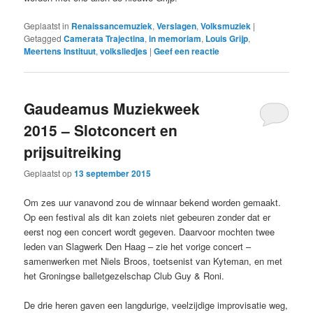
Geplaatst in
Renaissancemuziek
,
Verslagen
,
Volksmuziek
|
Getagged
Camerata Trajectina
,
in memoriam
,
Louis Grijp
,
Meertens Instituut
,
volksliedjes
|
Geef een reactie
Gaudeamus Muziekweek
2015 – Slotconcert en
prijsuitreiking
Geplaatst op
13 september 2015
Om zes uur vanavond zou de winnaar bekend worden gemaakt.
Op een festival als dit kan zoiets niet gebeuren zonder dat er
eerst nog een concert wordt gegeven. Daarvoor mochten twee
leden van Slagwerk Den Haag – zie het vorige concert –
samenwerken met Niels Broos, toetsenist van Kyteman, en met
het Groningse balletgezelschap Club Guy & Roni.
De drie heren gaven een langdurige, veelzijdige improvisatie weg,