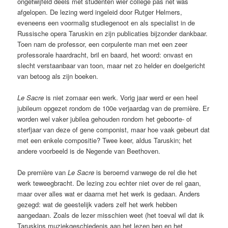
ongetwijfeld deels met studenten wier college pas net was
afgelopen. De lezing werd ingeleid door Rutger Helmers,
eveneens een voormalig studiegenoot en als specialist in de
Russische opera Taruskin en zijn publicaties bijzonder dankbaar.
Toen nam de professor, een corpulente man met een zeer
professorale haardracht, bril en baard, het woord: onvast en
slecht verstaanbaar van toon, maar net zo helder en doelgericht
van betoog als zijn boeken.
Le Sacre
is niet zomaar een werk. Vorig jaar werd er een heel
jubileum opgezet rondom de 100e verjaardag van de première. Er
worden wel vaker jubilea gehouden rondom het geboorte- of
sterfjaar van deze of gene componist, maar hoe vaak gebeurt dat
met een enkele compositie? Twee keer, aldus Taruskin; het
andere voorbeeld is de Negende van Beethoven.
De première van
Le Sacre
is beroemd vanwege de rel die het
werk teweegbracht. De lezing zou echter niet over de rel gaan,
maar over alles wat er daarna met het werk is gedaan. Anders
gezegd: wat de geestelijk vaders zelf het werk hebben
aangedaan. Zoals de lezer misschien weet (het toeval wil dat ik
Taruskins muziekgeschiedenis aan het lezen ben en het