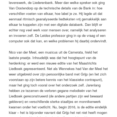
levenswerk, de Liederenbank. Meer dan welke spreker ook ging
Van Oostendorp op de technische details van de Bank in: hoe
verschillen voeten van elkaar, hoe label je ze. Hij legde uit dat
eenmaal ritmisch geanalyseerde liedteksten vrij gemakkelijk aan
elkaar te koppelen zijn met een digitale databank. Dan blijft er
echter nog veel werk voor mensen over, namelijk het analyseren
en invoeren zelf. De Leidse professor ging in op de vraag of een
computer ook dat kan, en welke problemen hij daarbij ondervindt.
Nico van der Meel, een musicus uit de Camerata, hield het
laatste praatje. Inhoudelijk was dat het hoogtepunt van de
herdenking: er werd een nieuwe editie van het Maastrichts
Liedboek gepresenteerd. Net als Wennekes had Van der Meel het
weer uitgebreid over zijn persoonlijke band met Grijp (en liet zich
voorstaan op zijn betere kennis van het klassieke contrapunt),
maar het ging toch vooral over het onderzoek zelf. Jarenlang
hebben ze tezamen de verloren gegane melodieën van het
Liedboek gereconstrueerd (de andere partijen zijn wel bewaard
gebleven) en verschillende sterke staaltjes en monnikenwerk
kwamen onder het voetlicht. Nu, begin 2016, is de editie eindelijk
klaar – het is bijzonder navrant dat Grijp het net niet heeft mogen