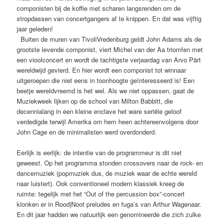
componisten bij de koffie met scharen langsrenden om de
stropdassen van concertgangers af te knippen. En dat was vijftig
jaar geleden!
Buiten de muren van TivoliVredenburg geldt John Adams als de
grootste levende componist, viert Michel van der Aa triomfen met
een vioolconcert en wordt de tachtigste verjaardag van Arvo Pärt
wereldwijd gevierd. En hier wordt een componist tot winnaar
uitgeroepen die niet eens in toonhoogte geïnteresseerd is! Een
beetje wereldvreemd is het wel. Als we niet oppassen, gaat de
Muziekweek lijken op de school van Milton Babbitt, die
decennialang in een kleine enclave het ware seriële geloof
verdedigde terwijl Amerika om hem heen achtereenvolgens door
John Cage en de minimalisten werd overdonderd.
Eerlijk is eerlijk: de intentie van de programmeur is dit niet
geweest. Op het programma stonden crossovers naar de rock- en
dancemuziek (popmuziek dus, de muziek waar de echte wereld
naar luistert). Ook conventioneel modern klassiek kreeg de
ruimte: tegelijk met het “Out of the percussion box”-concert
klonken er in Rood|Noot preludes en fuga’s van Arthur Wagenaar.
En dit jaar hadden we natuurlijk een genomineerde die zich zulke