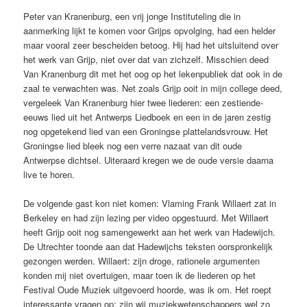
Peter van Kranenburg, een vrij jonge Instituteling die in
aanmerking lijkt te komen voor Grijps opvolging, had een helder
maar vooral zeer bescheiden betoog. Hij had het uitsluitend over
het werk van Grijp, niet over dat van zichzelf. Misschien deed
Van Kranenburg dit met het oog op het lekenpubliek dat ook in de
zaal te verwachten was. Net zoals Grijp ooit in mijn college deed,
vergeleek Van Kranenburg hier twee liederen: een zestiende-
eeuws lied uit het Antwerps Liedboek en een in de jaren zestig
nog opgetekend lied van een Groningse plattelandsvrouw. Het
Groningse lied bleek nog een verre nazaat van dit oude
Antwerpse dichtsel. Uiteraard kregen we de oude versie daarna
live te horen.
De volgende gast kon niet komen: Vlaming Frank Willaert zat in
Berkeley en had zijn lezing per video opgestuurd. Met Willaert
heeft Grijp ooit nog samengewerkt aan het werk van Hadewijch.
De Utrechter toonde aan dat Hadewijchs teksten oorspronkelijk
gezongen werden. Willaert: zijn droge, rationele argumenten
konden mij niet overtuigen, maar toen ik de liederen op het
Festival Oude Muziek uitgevoerd hoorde, was ik om. Het roept
interessante vragen op: zijn wij muziekwetenschappers wel zo