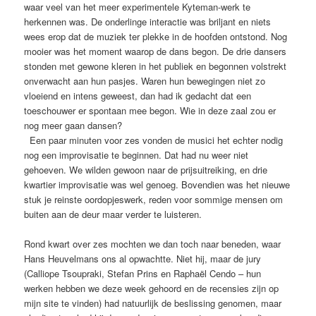
waar veel van het meer experimentele Kyteman-werk te
herkennen was. De onderlinge interactie was briljant en niets
wees erop dat de muziek ter plekke in de hoofden ontstond. Nog
mooier was het moment waarop de dans begon. De drie dansers
stonden met gewone kleren in het publiek en begonnen volstrekt
onverwacht aan hun pasjes. Waren hun bewegingen niet zo
vloeiend en intens geweest, dan had ik gedacht dat een
toeschouwer er spontaan mee begon. Wie in deze zaal zou er
nog meer gaan dansen?
Een paar minuten voor zes vonden de musici het echter nodig
nog een improvisatie te beginnen. Dat had nu weer niet
gehoeven. We wilden gewoon naar de prijsuitreiking, en drie
kwartier improvisatie was wel genoeg. Bovendien was het nieuwe
stuk je reinste oordopjeswerk, reden voor sommige mensen om
buiten aan de deur maar verder te luisteren.
Rond kwart over zes mochten we dan toch naar beneden, waar
Hans Heuvelmans ons al opwachtte. Niet hij, maar de jury
(Calliope Tsoupraki, Stefan Prins en Raphaël Cendo – hun
werken hebben we deze week gehoord en de recensies zijn op
mijn site te vinden) had natuurlijk de beslissing genomen, maar