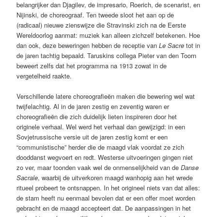
belangrijker dan Djagilev, de impresario, Roerich, de scenarist, en
Nijinski, de choreograaf. Ten tweede sloot het aan op de
(radicaal) nieuwe zienswijze die Stravinski zich na de Eerste
Wereldoorlog aanmat: muziek kan alleen zichzelf betekenen. Hoe
dan ook, deze beweringen hebben de receptie van
Le Sacre
tot in
de jaren tachtig bepaald. Taruskins collega Pieter van den Toorn
beweert zelfs dat het programma na 1913 zowat in de
vergetelheid raakte.
Verschillende latere choreografieën maken die bewering wel wat
twijfelachtig. Al in de jaren zestig en zeventig waren er
choreografieën die zich duidelijk lieten inspireren door het
originele verhaal. Wel werd het verhaal dan gewijzigd: in een
Sovjetrussische versie uit de jaren zestig komt er een
“communistische” herder die de maagd vlak voordat ze zich
dooddanst wegvoert en redt. Westerse uitvoeringen gingen niet
zo ver, maar toonden vaak wel de onmenselijkheid van de
Danse
Sacrale
, waarbij de uitverkoren maagd wanhopig aan het wrede
ritueel probeert te ontsnappen. In het origineel niets van dat alles:
de stam heeft nu eenmaal bevolen dat er een offer moet worden
gebracht en de maagd accepteert dat. De aanpassingen in het