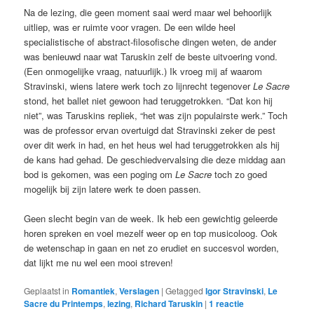
Na de lezing, die geen moment saai werd maar wel behoorlijk
uitliep, was er ruimte voor vragen. De een wilde heel
specialistische of abstract-filosofische dingen weten, de ander
was benieuwd naar wat Taruskin zelf de beste uitvoering vond.
(Een onmogelijke vraag, natuurlijk.) Ik vroeg mij af waarom
Stravinski, wiens latere werk toch zo lijnrecht tegenover
Le Sacre
stond, het ballet niet gewoon had teruggetrokken. “Dat kon hij
niet”, was Taruskins repliek, “het was zijn populairste werk.” Toch
was de professor ervan overtuigd dat Stravinski zeker de pest
over dit werk in had, en het heus wel had teruggetrokken als hij
de kans had gehad. De geschiedvervalsing die deze middag aan
bod is gekomen, was een poging om
Le Sacre
toch zo goed
mogelijk bij zijn latere werk te doen passen.
Geen slecht begin van de week. Ik heb een gewichtig geleerde
horen spreken en voel mezelf weer op en top musicoloog. Ook
de wetenschap in gaan en net zo erudiet en succesvol worden,
dat lijkt me nu wel een mooi streven!
Geplaatst in
Romantiek
,
Verslagen
|
Getagged
Igor Stravinski
,
Le
Sacre du Printemps
,
lezing
,
Richard Taruskin
|
1
reactie