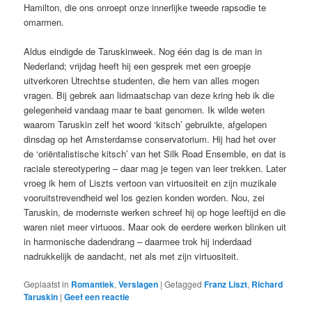
Hamilton, die ons onroept onze innerlijke tweede rapsodie te
omarmen.
Aldus eindigde de Taruskinweek. Nog één dag is de man in
Nederland; vrijdag heeft hij een gesprek met een groepje
uitverkoren Utrechtse studenten, die hem van alles mogen
vragen. Bij gebrek aan lidmaatschap van deze kring heb ik die
gelegenheid vandaag maar te baat genomen. Ik wilde weten
waarom Taruskin zelf het woord ‘kitsch’ gebruikte, afgelopen
dinsdag op het Amsterdamse conservatorium. Hij had het over
de ‘oriëntalistische kitsch’ van het Silk Road Ensemble, en dat is
raciale stereotypering – daar mag je tegen van leer trekken. Later
vroeg ik hem of Liszts vertoon van virtuositeit en zijn muzikale
vooruitstrevendheid wel los gezien konden worden. Nou, zei
Taruskin, de modernste werken schreef hij op hoge leeftijd en die
waren niet meer virtuoos. Maar ook de eerdere werken blinken uit
in harmonische dadendrang – daarmee trok hij inderdaad
nadrukkelijk de aandacht, net als met zijn virtuositeit.
Geplaatst in
Romantiek
,
Verslagen
|
Getagged
Franz Liszt
,
Richard
Taruskin
|
Geef een reactie