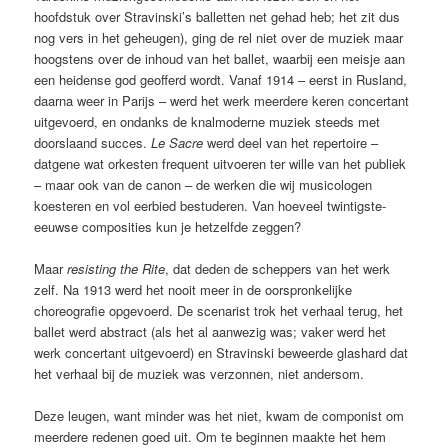
hoofdstuk over Stravinski’s balletten net gehad heb; het zit dus
nog vers in het geheugen), ging de rel niet over de muziek maar
hoogstens over de inhoud van het ballet, waarbij een meisje aan
een heidense god geofferd wordt. Vanaf 1914 – eerst in Rusland,
daarna weer in Parijs – werd het werk meerdere keren concertant
uitgevoerd, en ondanks de knalmoderne muziek steeds met
doorslaand succes.
Le Sacre
werd deel van het repertoire –
datgene wat orkesten frequent uitvoeren ter wille van het publiek
– maar ook van de canon – de werken die wij musicologen
koesteren en vol eerbied bestuderen. Van hoeveel twintigste-
eeuwse composities kun je hetzelfde zeggen?
Maar
resisting the Rite
, dat deden de scheppers van het werk
zelf. Na 1913 werd het nooit meer in de oorspronkelijke
choreografie opgevoerd. De scenarist trok het verhaal terug, het
ballet werd abstract (als het al aanwezig was; vaker werd het
werk concertant uitgevoerd) en Stravinski beweerde glashard dat
het verhaal bij de muziek was verzonnen, niet andersom.
Deze leugen, want minder was het niet, kwam de componist om
meerdere redenen goed uit. Om te beginnen maakte het hem