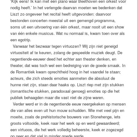
‘Kijk eens! Ik kan met één piano waar Beethoven een orkest voor
nodig heeft.’ In het verlengde daarvan moeten we bedenken dat
Liszt zo ongeveer het recital heeft uitgevonden: daarvoor
bestonden concerten meestal uit een gemengd programma,
soms uit een uitvoering van één orkest, maar nooit uit een show
van één enkele musicus. Wat nu normaal is, kwam toen over als
een egotrip.
Vanwaar het bezwaar tegen virtuozen? Wij zijn niet geneigd
virtuositeit af te keuren, zolang de gespeelde muziek deugt. De
negentiende-eeuwer deed het echter aan theater denken, en
theater, dat was toch wel een bedreiging van de goede smaak. In
de Romantiek kwam oprechtheid hoog in het vaandel te staan;
acteurs, die zich steeds emoties aanmeten die absoluut de
hunne niet zijn, staan daar haaks op. Liszt riep met zijn stukken
(romantische stukken, paradoxaal genoeg) emoties op die het
publiek behaagden maar die vast niet de zijne waren.
Verder werd er in de negentiende eeuw neergekeken op mensen
die van alles even uit hun mouw schudden. Wie met veel pijn en
moeite, zoals de prehistorische bouwers van Stonehenge, iets
groots voltooide, keek naar het werk op en werd gewaardeerd;
een virtuoos, die het werk volledig beheerste, keek er zogezegd
op neer en dat viel in minder goede aarde.