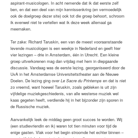
aspirant-musicologen. In acht nemende dat ik dat eerste zelf
ben, en dat een deel van mijn kennissenkring (en vermoedelijk
ook de doelgroep dezer site) ook tot die groep behoort, schroom
ik evenwel niet te vertellen wat ik deze week allemaal ga
meemaken.
Ter zake: Richard Taruskin, een van de meest vooraanstaande
levende musicologen is een weekje in Nederland en geeft hier
vier lezingen – drie in Amsterdam, één in Utrecht. Een kleine
groep uitverkorenen mag dan vrijdag met hem in diepgaande
discussie. Vandaag was de eerste lezing, georganiseerd door de
UvA in het Amsterdamse Universiteitstheater aan de Nieuwe
Doelen. De lezing ging over
Le Sacre du Printemps
en dat is niet
zo vreemd, want hoewel Taruskin, zoals gebleken is uit zijn
vijfdelige muziekgeschiedenis, van alle westerse muziek wel
kaas gegeten heeft, verdiende hij in het bijzonder zijn sporen in
de Russische muziek.
Aanvankelijk leek de middag geen groot succes te worden. Wij
(een studievriendin en ik) waren tot tien minuten voor tijd de
enige gasten. Vlak voor het begin stroomde het echter binnen –