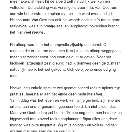
meemaken, al heeft hij de arbeid zelf natuurlijk wel kunnen
voltooien. De afsluiting was vervolgens voor Frits van Oostrom,
aan wie het eerste exemplaar symbolisch werd overhandigd.
Helaas nam Van Oostrom ook het woord: ondanks ’s mans grote
taalgevoel was zijn praatje saai en langdradig; bovendien bracht
het niet veel nieuws.
Na afloop was er in het stampvolle zijschip een borrel. Om
redenen die er niet toe doen ben ik vrij snel na afloop weggegaan,
maar niet zonder eerst nog even geld uit te geven. Voor het
liedboek (afgeprijsd zestig euro) had ik domweg geen geld, maar
natuurlijk heb ik het wel gekocht. Ook de bijbehorende cd ging
mee.
Hoewel een enkele spreker wel geëmotioneerd raakte tijdens zijn
praatjes, heerste er aan het einde geen bedrukte sfeer.
Vanmiddag was het leven en werk van Grijp gevierd, zijn enorme
erfenis aan ons erfgenamen gepresenteerd. En niet alleen dat.
Marc van Oostendorp zei het al: “Ik heb nog nooit een herdenking
bijgewoond met zoveel toekomstplannen.” Bijna alles aan deze
middag was pure inspiratie. Wij musicologen en volkskundigen
worden met ons allen de nieuwe Grijp!