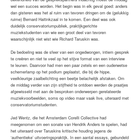
wel een succes worden. Het begin was in elk geval goed: anders
dan gisteren was het al ruim van tevoren dringen om de (gelukkig
ruime) Bernard Haitinkzaal in te komen. Een deel was ook
duidelijk conservatoriumpubliek, praktijkgerichte
muziekstudenten van wie een groot deel van tevoren
waarschijnlijk niet wist wie Richard Taruskin was.
De bedoeling was de sfeer van een ongedwongen, intiem gesprek
te creëren en niet te veel op het stijve format van een interview
te leunen. Daarvoor had men een paar zetels en een ouderwetse
schemerlamp op het podium geplaatst, die bij de hippe,
veelkleurige zaalbelichting een beetje belachelijk afstaken. Om
de middag verder van zijn stijfheid te ontdoen werden de praatjes
afgewisseld met aan de besproken onderwerpen gerelateerde
muziekvoorbeelden, soms op video maar vaak live, uiteraard met
conservatoriumstudenten.
Jed Wentz, die het Amsterdam Corelli Collective had
meegenomen om een sonate van Hendrik Anders te spelen, had
het uiteraard over Taruskins kritische houding jegens de
‘authentieke’ uitvoeringspraktijk. In een aantal essays, gebundeld