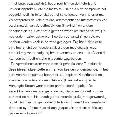
in het boek
Text and Act
, beschreef hij hoe de historische
uitvoeringspraktijk, die claimt zo te klinken als de componist het
bedoeld heeft, in feite juist esthetische idealen van nu omarmt.
Zo ontsproten de vele strakke, antiromantische interpretaties van
barokmuziek aan de esthetiek van Stravinski en andere
neoclassicisten. Over het algemeen weten we niet of nauwelijks
hoe oude muziek geklonken heeft en de aanwijzingen die we
hebben worden vaak in de wind geslagen. Erg hoeft dit niet te
zijn: het is juist een goede zaak als een musicus zijn eigen
artistieke geweten volgt bij het uitvoeren van een stuk. Alleen dit
kan een echt authentieke uitvoering waarborgen.
De spreekbeurt werd voornamelijk gebruikt door Taruskin die
deze ideeën uiteenzette en met voorbeelden ondersteunde. In het
spel van het ensemble hoorde hij een typisch Nederlandse stijl,
zoals er ook zoiets als een Britse stijl bestaat en hij in de
Verenigde Staten weer anders gamba leerde spelen. De
verschillen werden overigens kleiner, niet alleen onderling maar
ook met de niet-‘historisch geïnformeerde’ praktijk: tegenwoordig
is het niet meer zo gemakkelijk te horen of een Mozartsymfonie
door een symfonieorkest of een gespecialiseerd ensemble ten
gehore wordt gebracht.