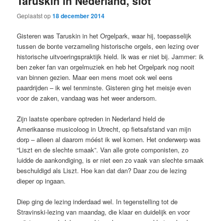
Taruskin in Nederland, slot
Geplaatst op
18 december 2014
Gisteren was Taruskin in het Orgelpark, waar hij, toepasselijk
tussen de bonte verzameling historische orgels, een lezing over
historische uitvoeringspraktijk hield. Ik was er niet bij. Jammer: ik
ben zeker fan van orgelmuziek en heb het Orgelpark nog nooit
van binnen gezien. Maar een mens moet ook wel eens
paardrijden – ik wel tenminste. Gisteren ging het meisje even
voor de zaken, vandaag was het weer andersom.
Zijn laatste openbare optreden in Nederland hield de
Amerikaanse musicoloog in Utrecht, op fietsafstand van mijn
dorp – alleen al daarom móést ik wel komen. Het onderwerp was
“Liszt en de slechte smaak”. Van alle grote componisten, zo
luidde de aankondiging, is er niet een zo vaak van slechte smaak
beschuldigd als Liszt. Hoe kan dat dan? Daar zou de lezing
dieper op ingaan.
Diep ging de lezing inderdaad wel. In tegenstelling tot de
Stravinski-lezing van maandag, die klaar en duidelijk en voor