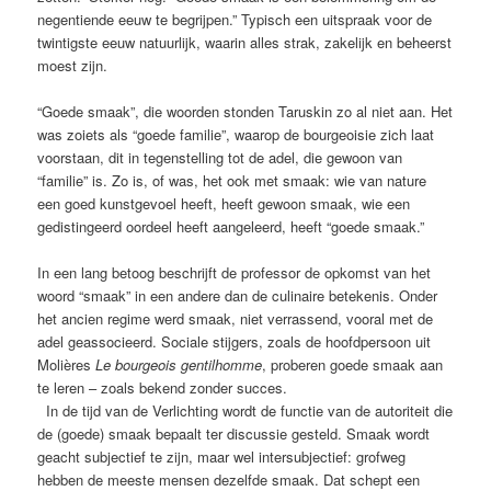
negentiende eeuw te begrijpen.” Typisch een uitspraak voor de
twintigste eeuw natuurlijk, waarin alles strak, zakelijk en beheerst
moest zijn.
“Goede smaak”, die woorden stonden Taruskin zo al niet aan. Het
was zoiets als “goede familie”, waarop de bourgeoisie zich laat
voorstaan, dit in tegenstelling tot de adel, die gewoon van
“familie” is. Zo is, of was, het ook met smaak: wie van nature
een goed kunstgevoel heeft, heeft gewoon smaak, wie een
gedistingeerd oordeel heeft aangeleerd, heeft “goede smaak.”
In een lang betoog beschrijft de professor de opkomst van het
woord “smaak” in een andere dan de culinaire betekenis. Onder
het ancien regime werd smaak, niet verrassend, vooral met de
adel geassocieerd. Sociale stijgers, zoals de hoofdpersoon uit
Molières
Le bourgeois gentilhomme
, proberen goede smaak aan
te leren – zoals bekend zonder succes.
In de tijd van de Verlichting wordt de functie van de autoriteit die
de (goede) smaak bepaalt ter discussie gesteld. Smaak wordt
geacht subjectief te zijn, maar wel intersubjectief: grofweg
hebben de meeste mensen dezelfde smaak. Dat schept een