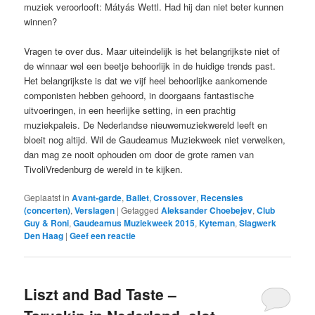
muziek veroorlooft: Mátyás Wettl. Had hij dan niet beter kunnen
winnen?
Vragen te over dus. Maar uiteindelijk is het belangrijkste niet of
de winnaar wel een beetje behoorlijk in de huidige trends past.
Het belangrijkste is dat we vijf heel behoorlijke aankomende
componisten hebben gehoord, in doorgaans fantastische
uitvoeringen, in een heerlijke setting, in een prachtig
muziekpaleis. De Nederlandse nieuwemuziekwereld leeft en
bloeit nog altijd. Wil de Gaudeamus Muziekweek niet verwelken,
dan mag ze nooit ophouden om door de grote ramen van
TivoliVredenburg de wereld in te kijken.
Geplaatst in
Avant-garde
,
Ballet
,
Crossover
,
Recensies
(concerten)
,
Verslagen
|
Getagged
Aleksander Choebejev
,
Club
Guy & Roni
,
Gaudeamus Muziekweek 2015
,
Kyteman
,
Slagwerk
Den Haag
|
Geef een reactie
Liszt and Bad Taste –