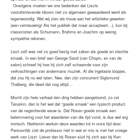
Overigens moeten we ons bedenken dat Liszts
vooruitstrevende idioom niet zo algemeen gewaardeerd werd als
tegenwoordig. Wat wij zien als trouw aan het artistieke geweten
(een vernieuwing! Als het publiek dat maar accepteert…), kon bij
classicisten als Schumann, Brahms en Joachim op weinig
sympathie rekenen.
Liszt zelf was net zo goed bezig met zaken als goede en slechte
smaak. In een brief aan George Sand (van Chopin, en van de
salon) schreef hij hoe hij zich zelf schaamde voor zijn
verkrachtingen van andermans muziek. Al die ingelaste loopjes,
dat zou hij nu wel laten. Nee, dan zijn concurrent Sigismund
Thalberg, die deed dat nog altijd…
Mocht zijn hele verhaal één ding hebben aangetoond, zo zei
Taruskin, dan is het wel dat “goede smaak” een typisch product
van de negentiende eeuw is. Dat Rosen goede smaak een
belemmering voor het waarderen van die tijd vond, is dus wel erg
ironisch. Niettemin werken deze waarden tot in onze tijd door.
Persoonlijk ziet de professor niet in wat er mis is met het vroege
werk van Liszt. Liever dan bij Rosen sluit hij zich aan bij Ken