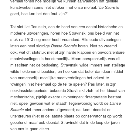
verhaal tonen hoe moeilijk we kunnen aanvaarden dat geniale
kunstwerken soms niet stroken met onze moraal: ‘
Le Sacre
is
goed, hoe kan het dan fout zijn?’
Tot slot liet Taruskin, aan de hand van een aantal historische en
moderne uitvoeringen, horen hoe Stravinski ons beeld van het
stuk na 1913 nog meer heeft veranderd. Alle oude uitvoeringen
laten een heel slordige
Danse Sacrale
horen. Niet zo vreemd
ook, wat dit slotstuk met al zijn harde klappen en onvoorzienbare
maatwisselingen is hondsmoeilijk. Maar: oorspronkelijk was dit
misschien net de bedoeling. Stravinski wilde immers een stelletje
wilde heidenen uitbeelden, en hoe kon dat beter dan door middel
van onmenselijk moeilijke maatverdelingen het orkest te
‘dwingen’ niet helemaal op de tel te spelen? Pas later, in zijn
neoklassieke periode, bekeerde Stravinski zich tot het ideaal van
mechanische, pijnlijk exacte uitvoeringen: ‘Interpretatie bestaat
niet, speel gewoon wat er staat!’ Tegenwoordig wordt de
Danse
Sacrale
niet meer anders uitgevoerd; dat komt doordat er
uitentreuren (niet in de laatste plaats op conservatoria) op wordt
geoefend, maar ook doordat Stravinski dat in de loop der jaren
van ons is gaan eisen.