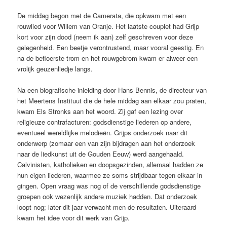
De middag begon met de Camerata, die opkwam met een
rouwlied voor Willem van Oranje. Het laatste couplet had Grijp
kort voor zijn dood (neem ik aan) zelf geschreven voor deze
gelegenheid. Een beetje verontrustend, maar vooral geestig. En
na de befloerste trom en het rouwgebrom kwam er alweer een
vrolijk geuzenliedje langs.
Na een biografische inleiding door Hans Bennis, de directeur van
het Meertens Instituut die de hele middag aan elkaar zou praten,
kwam Els Stronks aan het woord. Zij gaf een lezing over
religieuze contrafacturen: godsdienstige liederen op andere,
eventueel wereldlijke melodieën. Grijps onderzoek naar dit
onderwerp (zomaar een van zijn bijdragen aan het onderzoek
naar de liedkunst uit de Gouden Eeuw) werd aangehaald.
Calvinisten, katholieken en doopsgezinden, allemaal hadden ze
hun eigen liederen, waarmee ze soms strijdbaar tegen elkaar in
gingen. Open vraag was nog of de verschillende godsdienstige
groepen ook wezenlijk andere muziek hadden. Dat onderzoek
loopt nog; later dit jaar verwacht men de resultaten. Uiteraard
kwam het idee voor dit werk van Grijp.