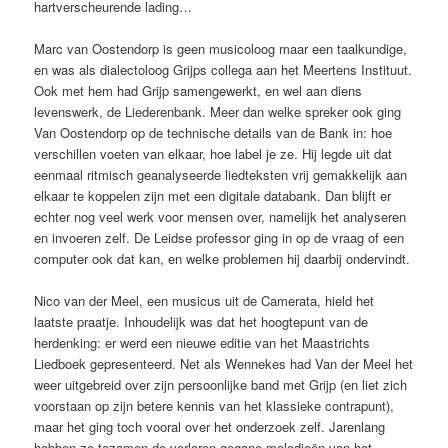
hartverscheurende lading…
Marc van Oostendorp is geen musicoloog maar een taalkundige,
en was als dialectoloog Grijps collega aan het Meertens Instituut.
Ook met hem had Grijp samengewerkt, en wel aan diens
levenswerk, de Liederenbank. Meer dan welke spreker ook ging
Van Oostendorp op de technische details van de Bank in: hoe
verschillen voeten van elkaar, hoe label je ze. Hij legde uit dat
eenmaal ritmisch geanalyseerde liedteksten vrij gemakkelijk aan
elkaar te koppelen zijn met een digitale databank. Dan blijft er
echter nog veel werk voor mensen over, namelijk het analyseren
en invoeren zelf. De Leidse professor ging in op de vraag of een
computer ook dat kan, en welke problemen hij daarbij ondervindt.
Nico van der Meel, een musicus uit de Camerata, hield het
laatste praatje. Inhoudelijk was dat het hoogtepunt van de
herdenking: er werd een nieuwe editie van het Maastrichts
Liedboek gepresenteerd. Net als Wennekes had Van der Meel het
weer uitgebreid over zijn persoonlijke band met Grijp (en liet zich
voorstaan op zijn betere kennis van het klassieke contrapunt),
maar het ging toch vooral over het onderzoek zelf. Jarenlang
hebben ze tezamen de verloren gegane melodieën van het