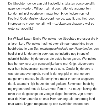
De Utrechter toonde aan dat Hadewijchs teksten oorspronkelijk
gezongen werden. Willaert: zijn droge, rationele argumenten
konden mij niet overtuigen, maar toen ik de liederen op het
Festival Oude Muziek uitgevoerd hoorde, was ik om. Het roept
interessante vragen op: zijn wij muziekwetenschappers wel zo
wetenschappelijk?
Na Willaert kwam Emile Wennekes, de Utrechtse professor die ik
al jaren ken. Wennekes had het over zijn samenwerking in de
hoofdredactie van
Een muziekgeschiedenis der Nederlanden
, een
beslist niet kinderachtig boek dat we indertijd nog intensief
gebruikt hebben bij de cursus die beide heren gaven. Wennekes
had het ook over zijn persoonlijke band met Grijp, bijvoorbeeld
over hun belevenissen samen in de auto. Omdat hij de eerste
was die daarover sprak, vond ik dat erg ijdel en niet op een
aangename manier. In alle eerlijkheid moet ik echter toegeven
dat ik waarschijnlijk hetzelfde had gedaan. Bovendien heeft hij
mij erg ontroerd met de keuze voor Psalm 143 na zijn lezing: de
tekst van de gelovige die vroeger dagen herdenkt, zijn armen
naar de Heer uitstrekt en naar Hem verlangt als een droog land
naar water, krijgen toegepast op een overleden naaste een