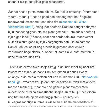
onderuit als je een plaat gaat recenseren.
Aosem
heet zijn nieuwste album. De titel is natuurlijk Drents voor
‘adem’, maar lijkt net zo goed een knipoog naar het Engelse
modewoord ‘awesome’ (een idee dat
misschien uit West-
Vlaanderen komt?
). Vorig jaar heeft de Drentse zanger-schrijver
bij uitzondering geen nieuwe plaat gemaakt. Inmiddels heeft hij
zijn eigen label (Ericana, naar een eerder album), maar verder
sluit dit album goed bij zijn voorgangers aan. De soloartiest
Daniël Lohues wordt nog steeds bijgestaan door enkele
vertrouwde begeleiders, al speelt hij soms alle instrumenten in
deze studioversies zelf.
Tijdens de eerste twee liedjes krijg je de indruk dat hij naar het
idioom van zijn oude band Skik terugkeert (Lohues kwam
onlangs in de media melden dat een reünie van Skik
niet voor de
hand ligt
– waarom zou je dan niet dezelfde muziek met andere
mensen maken?), maar over de gehele plaat overheersen
akoestische of bijna akoestische liedjes. In feite lijkt het idioom
nog het meeste op de
Allennig
-platen – country- en
bluesgrassachtige nummers wisselen subtiele pianoballads af.
Toevoegingen als een strijkkwartet in twee liedjes kunnen dat niet