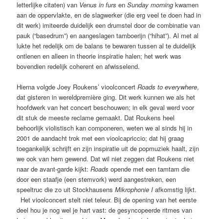
letterlijke citaten) van
Venus in furs
en
Sunday morning
kwamen
aan de oppervlakte, en de slagwerker (die erg veel te doen had in
dit werk) imiteerde duidelijk een drumstel door de combinatie van
pauk (“basedrum”) en aangeslagen tamboerijn (“hihat”). Al met al
lukte het redelijk om de balans te bewaren tussen al te duidelijk
ontlenen en alleen in theorie inspiratie halen; het werk was
bovendien redelijk coherent en afwisselend.
Hierna volgde Joey Roukens’ vioolconcert
Roads to everywhere
,
dat gisteren in wereldpremière ging. Dit werk kunnen we als het
hoofdwerk van het concert beschouwen; in elk geval werd voor
dit stuk de meeste reclame gemaakt. Dat Roukens heel
behoorlijk violistisch kan componeren, weten we al sinds hij in
2001 de aandacht trok met een vioolcapriccio; dat hij graag
toegankelijk schrijft en zijn inspiratie uit de popmuziek haalt, zijn
we ook van hem gewend. Dat wil niet zeggen dat Roukens niet
naar de avant-garde kijkt:
Roads
opende met een tamtam die
door een staafje (een stemvork) werd aangestreken, een
speeltruc die zo uit Stockhausens
Mikrophonie I
afkomstig lijkt.
Het vioolconcert stelt niet teleur. Bij de opening van het eerste
deel hou je nog wel je hart vast: de gesyncopeerde ritmes van