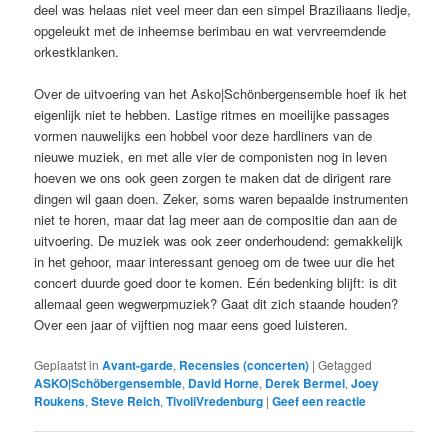
deel was helaas niet veel meer dan een simpel Braziliaans liedje,
opgeleukt met de inheemse berimbau en wat vervreemdende
orkestklanken.
Over de uitvoering van het Asko|Schönbergensemble hoef ik het
eigenlijk niet te hebben. Lastige ritmes en moeilijke passages
vormen nauwelijks een hobbel voor deze hardliners van de
nieuwe muziek, en met alle vier de componisten nog in leven
hoeven we ons ook geen zorgen te maken dat de dirigent rare
dingen wil gaan doen. Zeker, soms waren bepaalde instrumenten
niet te horen, maar dat lag meer aan de compositie dan aan de
uitvoering. De muziek was ook zeer onderhoudend: gemakkelijk
in het gehoor, maar interessant genoeg om de twee uur die het
concert duurde goed door te komen. Eén bedenking blijft: is dit
allemaal geen wegwerpmuziek? Gaat dit zich staande houden?
Over een jaar of vijftien nog maar eens goed luisteren.
Geplaatst in
Avant-garde
,
Recensies (concerten)
|
Getagged
ASKO|Schöbergensemble
,
David Horne
,
Derek Bermel
,
Joey
Roukens
,
Steve Reich
,
TivoliVredenburg
|
Geef een reactie