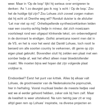
weer. Maar in “Op de loop” lijkt hij serieus over emigreren te
denken: ‘As ’t zo deurgiet gao ik nog ’s echt / Op de loop.’ Zou
het de huidige tijd zijn? Zou Lohues zich zoveel zorgen maken
dat hij echt uit Drenthe weg wil? Ronduit duister is de afsluiter
“Let mar niet op mij”. Onheilspellende synthesizerklanken leiden
naar een country-achtig liedje in mineur, dat zich moeizaam
voortsleept rond een uitgeput klinkende tekst, om onbevredigend
in de dominant te eindigen.
Gothic americana
noemt men dat in
de VS, en het is voor het eerst dat Daniël Lohues, toch nooit te
beroerd om alle soorten country te verkennen, dit genre op zijn
eigen plaat gebruikt. Bovendien sluit hij zelden een plaat met een
somber liedje af, wat het effect alleen maar bloedstollender
maakt. We moeten bijna wel hopen dat zijn volgende plaat
vrolijker is.
Eindoordeel? Eerst het punt van kritiek. Alles bij elkaar valt
Lohues, de grootmeester van de Nedersaksische popmuziek,
hier in herhaling. Vooral muzikaal bieden de meeste liedjes veel
wat we al eerder gehoord hebben, zeker ook bij hem zelf. Maar
de kwaliteit is weer uitstekend. Na ruim twintig jaar zit er nog
altijd geen rem op Lohues’ inspiratie, na diverse projecten en