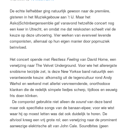
De echte liefhebber ging natuurlijk gewoon naar de première,
gisteren in het Muziekgebouw aan ’t IJ. Maar het
Asko|Schönbergensemble gaf vanavond hetzelfde concert nog
een keer in Utrecht, en omdat me dat reiskosten scheelt viel de
keuze op deze uitvoering. Vier werken van evenveel levende
componisten, allemaal op hun eigen manier door popmuziek
beïnvloed.
Het concert opende met
Restless Feeling
van David Horne, een
verwijzing naar The Velvet Underground. Voor wie het allerergste
snobisme terzijde zet, is deze New Yorkse band natuurlijk een
verantwoorde keuze: afkomstig uit de tegencultuur rond Andy
Warhol en werkend met allerlei vervreemdende, onorthodoxe
klanken die de redelijk simpele liedjes scherp, tijdloos en eeuwig
fris doen klinken.
De componist gebruikte niet alleen de
sound
van deze band
maar ook specifieke songs van de banaan-elpee; voor wie wist
waar hij op moest letten was dat ook duidelijk te horen. De
altviool kreeg een vrij grote rol; een verwijzing naar de prominent
aanwezige elektrische alt van John Cale. Soundbites (geen