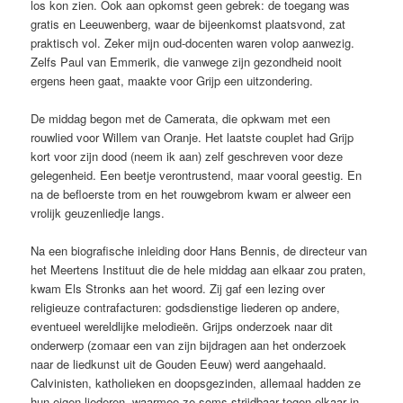
los kon zien. Ook aan opkomst geen gebrek: de toegang was
gratis en Leeuwenberg, waar de bijeenkomst plaatsvond, zat
praktisch vol. Zeker mijn oud-docenten waren volop aanwezig.
Zelfs Paul van Emmerik, die vanwege zijn gezondheid nooit
ergens heen gaat, maakte voor Grijp een uitzondering.
De middag begon met de Camerata, die opkwam met een
rouwlied voor Willem van Oranje. Het laatste couplet had Grijp
kort voor zijn dood (neem ik aan) zelf geschreven voor deze
gelegenheid. Een beetje verontrustend, maar vooral geestig. En
na de befloerste trom en het rouwgebrom kwam er alweer een
vrolijk geuzenliedje langs.
Na een biografische inleiding door Hans Bennis, de directeur van
het Meertens Instituut die de hele middag aan elkaar zou praten,
kwam Els Stronks aan het woord. Zij gaf een lezing over
religieuze contrafacturen: godsdienstige liederen op andere,
eventueel wereldlijke melodieën. Grijps onderzoek naar dit
onderwerp (zomaar een van zijn bijdragen aan het onderzoek
naar de liedkunst uit de Gouden Eeuw) werd aangehaald.
Calvinisten, katholieken en doopsgezinden, allemaal hadden ze
hun eigen liederen, waarmee ze soms strijdbaar tegen elkaar in