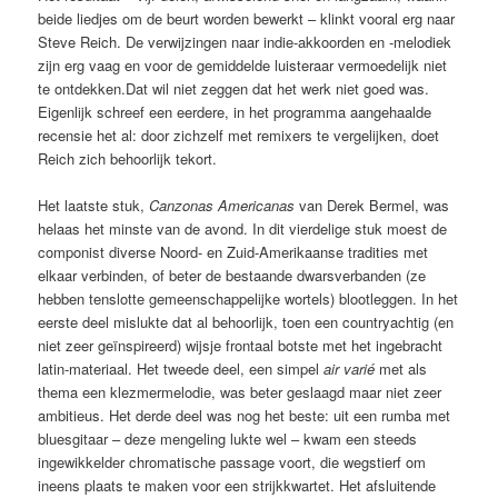
beide liedjes om de beurt worden bewerkt – klinkt vooral erg naar
Steve Reich. De verwijzingen naar indie-akkoorden en -melodiek
zijn erg vaag en voor de gemiddelde luisteraar vermoedelijk niet
te ontdekken.Dat wil niet zeggen dat het werk niet goed was.
Eigenlijk schreef een eerdere, in het programma aangehaalde
recensie het al: door zichzelf met remixers te vergelijken, doet
Reich zich behoorlijk tekort.
Het laatste stuk,
Canzonas Americanas
van Derek Bermel, was
helaas het minste van de avond. In dit vierdelige stuk moest de
componist diverse Noord- en Zuid-Amerikaanse tradities met
elkaar verbinden, of beter de bestaande dwarsverbanden (ze
hebben tenslotte gemeenschappelijke wortels) blootleggen. In het
eerste deel mislukte dat al behoorlijk, toen een countryachtig (en
niet zeer geïnspireerd) wijsje frontaal botste met het ingebracht
latin-materiaal. Het tweede deel, een simpel
air varié
met als
thema een klezmermelodie, was beter geslaagd maar niet zeer
ambitieus. Het derde deel was nog het beste: uit een rumba met
bluesgitaar – deze mengeling lukte wel – kwam een steeds
ingewikkelder chromatische passage voort, die wegstierf om
ineens plaats te maken voor een strijkkwartet. Het afsluitende