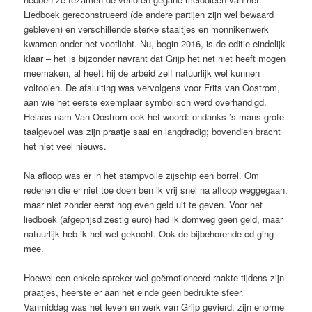
Liedboek gereconstrueerd (de andere partijen zijn wel bewaard
gebleven) en verschillende sterke staaltjes en monnikenwerk
kwamen onder het voetlicht. Nu, begin 2016, is de editie eindelijk
klaar – het is bijzonder navrant dat Grijp het net niet heeft mogen
meemaken, al heeft hij de arbeid zelf natuurlijk wel kunnen
voltooien. De afsluiting was vervolgens voor Frits van Oostrom,
aan wie het eerste exemplaar symbolisch werd overhandigd.
Helaas nam Van Oostrom ook het woord: ondanks ’s mans grote
taalgevoel was zijn praatje saai en langdradig; bovendien bracht
het niet veel nieuws.
Na afloop was er in het stampvolle zijschip een borrel. Om
redenen die er niet toe doen ben ik vrij snel na afloop weggegaan,
maar niet zonder eerst nog even geld uit te geven. Voor het
liedboek (afgeprijsd zestig euro) had ik domweg geen geld, maar
natuurlijk heb ik het wel gekocht. Ook de bijbehorende cd ging
mee.
Hoewel een enkele spreker wel geëmotioneerd raakte tijdens zijn
praatjes, heerste er aan het einde geen bedrukte sfeer.
Vanmiddag was het leven en werk van Grijp gevierd, zijn enorme