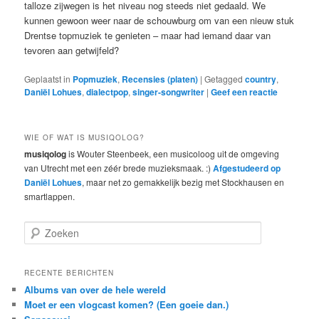
talloze zijwegen is het niveau nog steeds niet gedaald. We
kunnen gewoon weer naar de schouwburg om van een nieuw stuk
Drentse topmuziek te genieten – maar had iemand daar van
tevoren aan getwijfeld?
Geplaatst in
Popmuziek
,
Recensies (platen)
|
Getagged
country
,
Daniël Lohues
,
dialectpop
,
singer-songwriter
|
Geef een reactie
WIE OF WAT IS MUSIQOLOG?
musiqolog
is Wouter Steenbeek, een musicoloog uit de omgeving
van Utrecht met een zéér brede muzieksmaak. :)
Afgestudeerd op
Daniël Lohues
, maar net zo gemakkelijk bezig met Stockhausen en
smartlappen.
Z
o
e
k
RECENTE BERICHTEN
e
Albums van over de hele wereld
n
Moet er een vlogcast komen? (Een goeie dan.)