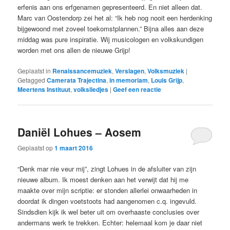
erfenis aan ons erfgenamen gepresenteerd. En niet alleen dat.
Marc van Oostendorp zei het al: “Ik heb nog nooit een herdenking
bijgewoond met zoveel toekomstplannen.” Bijna alles aan deze
middag was pure inspiratie. Wij musicologen en volkskundigen
worden met ons allen de nieuwe Grijp!
Geplaatst in
Renaissancemuziek
,
Verslagen
,
Volksmuziek
|
Getagged
Camerata Trajectina
,
in memoriam
,
Louis Grijp
,
Meertens Instituut
,
volksliedjes
|
Geef een reactie
Daniël Lohues – Aosem
Geplaatst op
1 maart 2016
“Denk mar nie veur mij”, zingt Lohues in de afsluiter van zijn
nieuwe album. Ik moest denken aan het verwijt dat hij me
maakte over mijn scriptie: er stonden allerlei onwaarheden in
doordat ik dingen voetstoots had aangenomen c.q. ingevuld.
Sindsdien kijk ik wel beter uit om overhaaste conclusies over
andermans werk te trekken. Echter: helemaal kom je daar niet