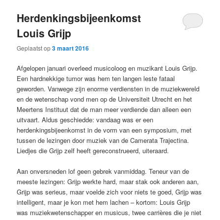
Herdenkingsbijeenkomst
Louis Grijp
Geplaatst op
3 maart 2016
Afgelopen januari overleed musicoloog en muzikant Louis Grijp.
Een hardnekkige tumor was hem ten langen leste fataal
geworden. Vanwege zijn enorme verdiensten in de muziekwereld
en de wetenschap vond men op de Universiteit Utrecht en het
Meertens Instituut dat de man meer verdiende dan alleen een
uitvaart. Aldus geschiedde: vandaag was er een
herdenkingsbijeenkomst in de vorm van een symposium, met
tussen de lezingen door muziek van de Camerata Trajectina.
Liedjes die Grijp zelf heeft gereconstrueerd, uiteraard.
Aan onversneden lof geen gebrek vanmiddag. Teneur van de
meeste lezingen: Grijp werkte hard, maar stak ook anderen aan,
Grijp was serieus, maar voelde zich voor niets te goed, Grijp was
intelligent, maar je kon met hem lachen – kortom: Louis Grijp
was muziekwetenschapper en musicus, twee carrières die je niet