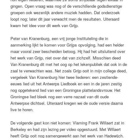
gingen. Open vraag was nog of de verschillende godsdienstige
groepen ook wezenlijk andere muziek hadden. Dat onderzoek
loopt nog; later dit jaar verwacht men de resultaten. Uiteraard
kwam het idee voor dit werk van Grijp.
Peter van Kranenburg, een vrij jonge Instituteling die in
aanmerking lijkt te komen voor Grijps opvolging, had een helder
maar vooral zeer bescheiden betoog. Hij had het uitsluitend over
het werk van Grijp, niet over dat van zichzelf. Misschien deed
Van Kranenburg dit met het oog op het lekenpubliek dat ook in de
zaal te verwachten was. Net zoals Grijp ooit in mijn college deed,
vergeleek Van Kranenburg hier twee liederen: een zestiende-
eeuws lied uit het Antwerps Liedboek en een in de jaren zestig
nog opgetekend lied van een Groningse plattelandsvrouw. Het
Groningse lied bleek nog een verre nazaat van dit oude
Antwerpse dichtsel. Uiteraard kregen we de oude versie daarna
live te horen.
De volgende gast kon niet komen: Vlaming Frank Willaert zat in
Berkeley en had zijn lezing per video opgestuurd. Met Willaert
heeft Grijp ooit nog samengewerkt aan het werk van Hadewijch.