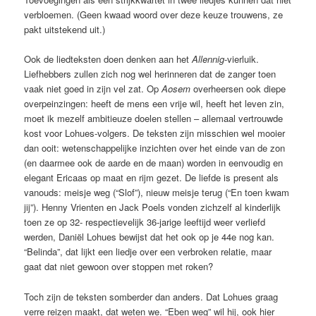
verbloemen. (Geen kwaad woord over deze keuze trouwens, ze
pakt uitstekend uit.)
Ook de liedteksten doen denken aan het
Allennig
-vierluik.
Liefhebbers zullen zich nog wel herinneren dat de zanger toen
vaak niet goed in zijn vel zat. Op
Aosem
overheersen ook diepe
overpeinzingen: heeft de mens een vrije wil, heeft het leven zin,
moet ik mezelf ambitieuze doelen stellen – allemaal vertrouwde
kost voor Lohues-volgers. De teksten zijn misschien wel mooier
dan ooit: wetenschappelijke inzichten over het einde van de zon
(en daarmee ook de aarde en de maan) worden in eenvoudig en
elegant Ericaas op maat en rijm gezet. De liefde is present als
vanouds: meisje weg (“Slof”), nieuw meisje terug (“En toen kwam
jij”). Henny Vrienten en Jack Poels vonden zichzelf al kinderlijk
toen ze op 32- respectievelijk 36-jarige leeftijd weer verliefd
werden, Daniël Lohues bewijst dat het ook op je 44e nog kan.
“Belinda”, dat lijkt een liedje over een verbroken relatie, maar
gaat dat niet gewoon over stoppen met roken?
Toch zijn de teksten somberder dan anders. Dat Lohues graag
verre reizen maakt, dat weten we. “Eben weg” wil hij, ook hier