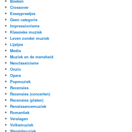
Boeken
Crossover
Essaypraatjes
Geen categorie
Impressionisme
Klassieke muziek
Leven zonder muziek
Lijstjes
Media
Muziek en de mensheid
Neoclassicisme
Onzin
Opera
Popmuziek
Recensies
Recensies (concerten)
Recensies (platen)
Renaissancemuziek
Romantiek
Verslagen
Volksmuziek
Wereldmuziek