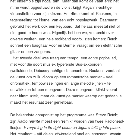
het ensemble zijn nogal tam. Maar dan komt de vaart erin: het
ritme wordt opgestuwd en de violist krijgt Paganini-achtige
virtuositeiten voor zijn kiezen. Het ritme komt bij Roukens, in
tegenstelling tot Horne, van een echt popslagwerk. Daarnaast
gebruikt het werk ook een keyboard, dat helaas meestal niet of
niet goed te horen was. Eigenlijk hebben we, verspreid over
diverse werken, een hele rockband voorbij zien komen: Reich
schreef een basgitaar voor en Bermel vraagt om een elektrische
gitaar en een zangeres.
Het tweede deel was traag van tempo; een echte popballad,
met voor die soort muziek typerende Sus-akkoorden
(welluidende, Debussy-achtige dissonanten). Roukens verstaat
de kunst om zulk idioom op een romantische manier – veel
chromatiek, tempowisselingen en lange melodielijnen – te
ontwikkelen tot een mengvorm. Deze mengvorm klinkt vooral
naar filmmuziek, maar de kunstige manier waarop dat gedaan is
maakt het resultaat zeer genietbaar.
De bekendste componist op het programma was Steve Reich;
zijn
Radio rewrite
moest een “remix” worden van twee Radiohead-
liedjes:
Everything in its right place
en
Jigsaw falling into place
.
Het resultaat – vijf delen, afwisselend snel en langzaam, waarin