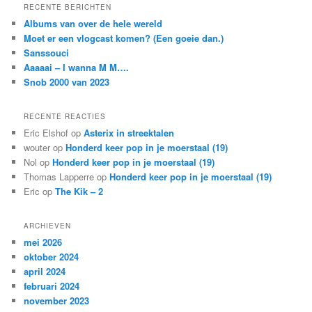
k
RECENTE BERICHTEN
e
Albums van over de hele wereld
n
Moet er een vlogcast komen? (Een goeie dan.)
Sanssouci
Aaaaai – I wanna M M….
Snob 2000 van 2023
RECENTE REACTIES
Eric Elshof
op
Asterix in streektalen
wouter
op
Honderd keer pop in je moerstaal (19)
Nol
op
Honderd keer pop in je moerstaal (19)
Thomas Lapperre
op
Honderd keer pop in je moerstaal (19)
Eric
op
The Kik – 2
ARCHIEVEN
mei 2026
oktober 2024
april 2024
februari 2024
november 2023