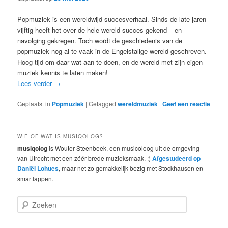
Popmuziek is een wereldwijd succesverhaal. Sinds de late jaren
vijftig heeft het over de hele wereld succes gekend – en
navolging gekregen. Toch wordt de geschiedenis van de
popmuziek nog al te vaak in de Engelstalige wereld geschreven.
Hoog tijd om daar wat aan te doen, en de wereld met zijn eigen
muziek kennis te laten maken!
Lees verder
→
Geplaatst in
Popmuziek
|
Getagged
wereldmuziek
|
Geef een reactie
WIE OF WAT IS MUSIQOLOG?
musiqolog
is Wouter Steenbeek, een musicoloog uit de omgeving
van Utrecht met een zéér brede muzieksmaak. :)
Afgestudeerd op
Daniël Lohues
, maar net zo gemakkelijk bezig met Stockhausen en
smartlappen.
Z
o
e