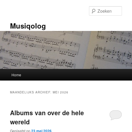
Spring
Spring
naar
naar
Zoek
de
de
primaire
secundaire
Musiqolog
inhoud
inhoud
Hoofdmenu
Home
MAANDELIJKS ARCHIEF:
MEI 2026
Albums van over de hele
wereld
Geplaatst op
23 mei 2026