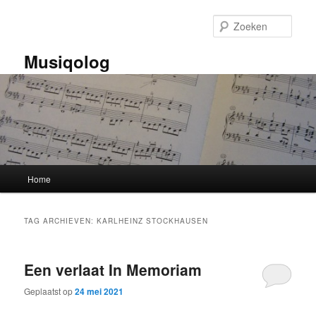
Spring
Spring
naar
naar
Zoek
de
de
primaire
secundaire
Musiqolog
inhoud
inhoud
Hoofdmenu
Home
TAG ARCHIEVEN:
KARLHEINZ STOCKHAUSEN
Een verlaat In Memoriam
Geplaatst op
24 mei 2021