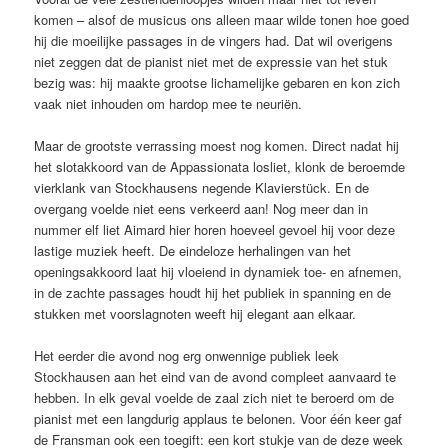
komen – alsof de musicus ons alleen maar wilde tonen hoe goed
hij die moeilijke passages in de vingers had. Dat wil overigens
niet zeggen dat de pianist niet met de expressie van het stuk
bezig was: hij maakte grootse lichamelijke gebaren en kon zich
vaak niet inhouden om hardop mee te neuriën.
Maar de grootste verrassing moest nog komen. Direct nadat hij
het slotakkoord van de Appassionata losliet, klonk de beroemde
vierklank van Stockhausens negende Klavierstück. En de
overgang voelde niet eens verkeerd aan! Nog meer dan in
nummer elf liet Aimard hier horen hoeveel gevoel hij voor deze
lastige muziek heeft. De eindeloze herhalingen van het
openingsakkoord laat hij vloeiend in dynamiek toe- en afnemen,
in de zachte passages houdt hij het publiek in spanning en de
stukken met voorslagnoten weeft hij elegant aan elkaar.
Het eerder die avond nog erg onwennige publiek leek
Stockhausen aan het eind van de avond compleet aanvaard te
hebben. In elk geval voelde de zaal zich niet te beroerd om de
pianist met een langdurig applaus te belonen. Voor één keer gaf
de Fransman ook een toegift: een kort stukje van de deze week