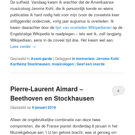
De sufheid. Vandaag kwam ik erachter dat de Amerikaanse
musicoloog Jerome Kohl, die ik persoonlijk kende en wiens
publicaties ik hard nodig heb voor mijn (voor de zoveelste keer
stilliggende) onderzoek, vorig jaar augustus is overleden. Ik
kwam daarachter door de
lijst van overleden Wikipedianen
op de
Engelstalige Wikipedia te raadplegen – iets wat ik, zelf langjarig
Wikipediaan, eens in de zoveel tijd doe. Het kwam wel aan.
Lees verder
→
Geplaatst in
Avant-garde
|
Getagged
in memoriam
,
Jerome Kohl
,
Karlheinz Stockhausen
,
musicologen
|
Geef een reactie
Pierre-Laurent Aimard –
4
Beethoven en Stockhausen
Geplaatst op
9 januari 2016
Alleen de ongebruikelijke combinatie van deze twee
componisten, die de Franse pianist donderdag 8 januari in het
Muziekgebouw aan ’t IJ ten gehore bracht, was al genoeg om