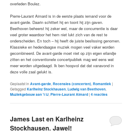
overleden Boulez.
Pierre-Laurant Aimard is in de eerste plaats iemand voor de
avant-garde. Daarin schittert hij en toont hij zijn gaven.
Beethoven beheerst hij zeker wel, maar de concurrentie is daar
veel groter waardoor het hem niet lukt zich van de rest te
onderscheiden. En toch – hij heeft de juiste beslissing genomen.
Klassieke en hedendaagse muziek mogen veel vaker worden
gecombineerd. De avant-garde moet niet op zijn eigen eilandje
zitten en het conventionele concertpubliek mag wel eens wat
meer worden uitgedaagd. Ik ben hoopvol dat dat vanavond in
deze volle zaal gelukt is.
Geplaatst in
Avant-garde
,
Recensies (concerten)
,
Romantiek
|
Getagged
Karlheinz Stockhausen
,
Ludwig van Beethoven
,
Muziekgebouw aan 't IJ
,
Pierre-Laurant Aimard
|
4
reacties
James Last en Karlheinz
Stockhausen. Jawel!