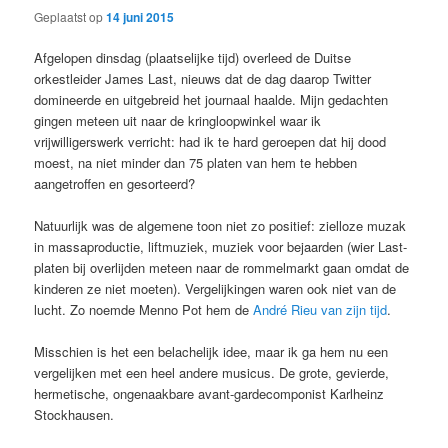
Geplaatst op
14 juni 2015
Afgelopen dinsdag (plaatselijke tijd) overleed de Duitse
orkestleider James Last, nieuws dat de dag daarop Twitter
domineerde en uitgebreid het journaal haalde. Mijn gedachten
gingen meteen uit naar de kringloopwinkel waar ik
vrijwilligerswerk verricht: had ik te hard geroepen dat hij dood
moest, na niet minder dan 75 platen van hem te hebben
aangetroffen en gesorteerd?
Natuurlijk was de algemene toon niet zo positief: zielloze muzak
in massaproductie, liftmuziek, muziek voor bejaarden (wier Last-
platen bij overlijden meteen naar de rommelmarkt gaan omdat de
kinderen ze niet moeten). Vergelijkingen waren ook niet van de
lucht. Zo noemde Menno Pot hem de
André Rieu van zijn tijd
.
Misschien is het een belachelijk idee, maar ik ga hem nu een
vergelijken met een heel andere musicus. De grote, gevierde,
hermetische, ongenaakbare avant-gardecomponist Karlheinz
Stockhausen.