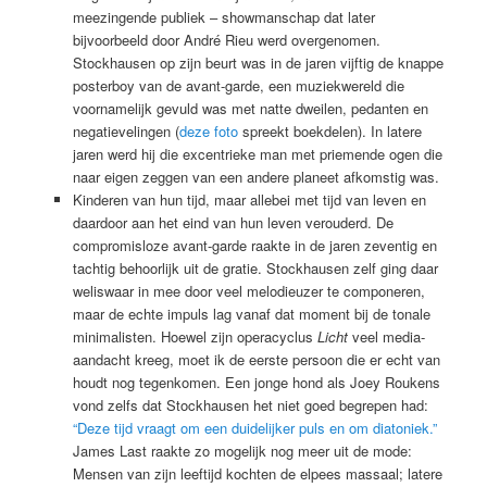
meezingende publiek – showmanschap dat later
bijvoorbeeld door André Rieu werd overgenomen.
Stockhausen op zijn beurt was in de jaren vijftig de knappe
posterboy van de avant-garde, een muziekwereld die
voornamelijk gevuld was met natte dweilen, pedanten en
negatievelingen (
deze foto
spreekt boekdelen). In latere
jaren werd hij die excentrieke man met priemende ogen die
naar eigen zeggen van een andere planeet afkomstig was.
Kinderen van hun tijd, maar allebei met tijd van leven en
daardoor aan het eind van hun leven verouderd. De
compromisloze avant-garde raakte in de jaren zeventig en
tachtig behoorlijk uit de gratie. Stockhausen zelf ging daar
weliswaar in mee door veel melodieuzer te componeren,
maar de echte impuls lag vanaf dat moment bij de tonale
minimalisten. Hoewel zijn operacyclus
Licht
veel media-
aandacht kreeg, moet ik de eerste persoon die er echt van
houdt nog tegenkomen. Een jonge hond als Joey Roukens
vond zelfs dat Stockhausen het niet goed begrepen had:
“Deze tijd vraagt om een duidelijker puls en om diatoniek.”
James Last raakte zo mogelijk nog meer uit de mode:
Mensen van zijn leeftijd kochten de elpees massaal; latere