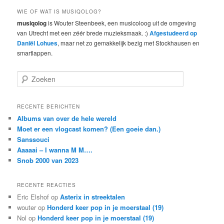
WIE OF WAT IS MUSIQOLOG?
musiqolog
is Wouter Steenbeek, een musicoloog uit de omgeving
van Utrecht met een zéér brede muzieksmaak. :)
Afgestudeerd op
Daniël Lohues
, maar net zo gemakkelijk bezig met Stockhausen en
smartlappen.
Z
o
e
k
RECENTE BERICHTEN
e
Albums van over de hele wereld
n
Moet er een vlogcast komen? (Een goeie dan.)
Sanssouci
Aaaaai – I wanna M M….
Snob 2000 van 2023
RECENTE REACTIES
Eric Elshof
op
Asterix in streektalen
wouter
op
Honderd keer pop in je moerstaal (19)
Nol
op
Honderd keer pop in je moerstaal (19)