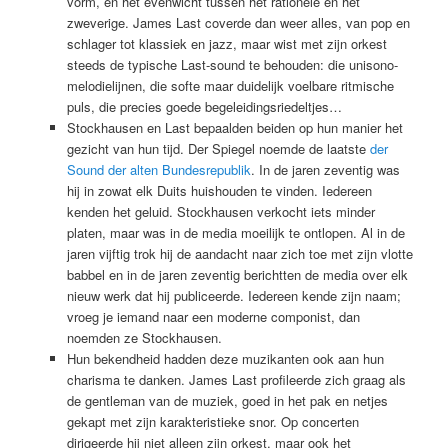
vorm, en het evenwicht tussen het rationele en het
zweverige. James Last coverde dan weer alles, van pop en
schlager tot klassiek en jazz, maar wist met zijn orkest
steeds de typische Last-sound te behouden: die unisono-
melodielijnen, die softe maar duidelijk voelbare ritmische
puls, die precies goede begeleidingsriedeltjes…
Stockhausen en Last bepaalden beiden op hun manier het
gezicht van hun tijd. Der Spiegel noemde de laatste
der
Sound der alten Bundesrepublik
. In de jaren zeventig was
hij in zowat elk Duits huishouden te vinden. Iedereen
kenden het geluid. Stockhausen verkocht iets minder
platen, maar was in de media moeilijk te ontlopen. Al in de
jaren vijftig trok hij de aandacht naar zich toe met zijn vlotte
babbel en in de jaren zeventig berichtten de media over elk
nieuw werk dat hij publiceerde. Iedereen kende zijn naam;
vroeg je iemand naar een moderne componist, dan
noemden ze Stockhausen.
Hun bekendheid hadden deze muzikanten ook aan hun
charisma te danken. James Last profileerde zich graag als
de gentleman van de muziek, goed in het pak en netjes
gekapt met zijn karakteristieke snor. Op concerten
dirigeerde hij niet alleen zijn orkest, maar ook het