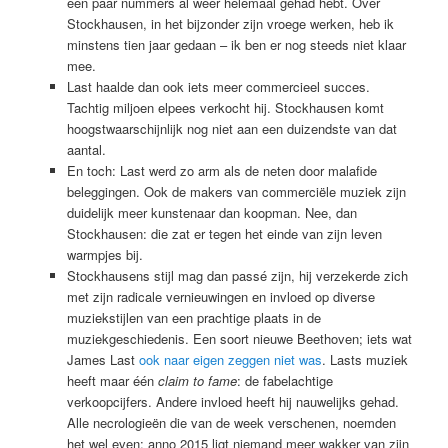
een paar nummers al weer helemaal gehad hebt. Over
Stockhausen, in het bijzonder zijn vroege werken, heb ik
minstens tien jaar gedaan – ik ben er nog steeds niet klaar
mee.
Last haalde dan ook iets meer commercieel succes.
Tachtig miljoen elpees verkocht hij. Stockhausen komt
hoogstwaarschijnlijk nog niet aan een duizendste van dat
aantal.
En toch: Last werd zo arm als de neten door malafide
beleggingen. Ook de makers van commerciële muziek zijn
duidelijk meer kunstenaar dan koopman. Nee, dan
Stockhausen: die zat er tegen het einde van zijn leven
warmpjes bij.
Stockhausens stijl mag dan passé zijn, hij verzekerde zich
met zijn radicale vernieuwingen en invloed op diverse
muziekstijlen van een prachtige plaats in de
muziekgeschiedenis. Een soort nieuwe Beethoven; iets wat
James Last
ook naar eigen zeggen niet was
. Lasts muziek
heeft maar één
claim to fame
: de fabelachtige
verkoopcijfers. Andere invloed heeft hij nauwelijks gehad.
Alle necrologieën die van de week verschenen, noemden
het wel even: anno 2015 ligt niemand meer wakker van zijn