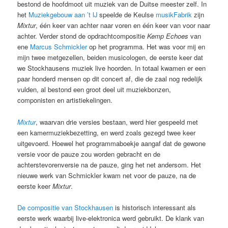
bestond de hoofdmoot uit muziek van de Duitse meester zelf. In
het
Muziekgebouw aan ’t IJ
speelde de Keulse
musikFabrik
zijn
Mixtur
, één keer van achter naar voren en één keer van voor naar
achter. Verder stond de opdrachtcompositie
Kemp Echoes
van
ene
Marcus Schmickler
op het programma. Het was voor mij en
mijn twee metgezellen, beiden musicologen, de eerste keer dat
we Stockhausens muziek live hoorden. In totaal kwamen er een
paar honderd mensen op dit concert af, die de zaal nog redelijk
vulden, al bestond een groot deel uit muziekbonzen,
componisten en artistiekelingen.
Mixtur
, waarvan drie versies bestaan, werd hier gespeeld met
een kamermuziekbezetting, en werd zoals gezegd twee keer
uitgevoerd. Hoewel het programmaboekje aangaf dat de gewone
versie voor de pauze zou worden gebracht en de
achterstevorenversie na de pauze, ging het net andersom. Het
nieuwe werk van Schmickler kwam net voor de pauze, na de
eerste keer
Mixtur
.
De compositie van Stockhausen
is historisch interessant als
eerste werk waarbij live-elektronica werd gebruikt. De klank van