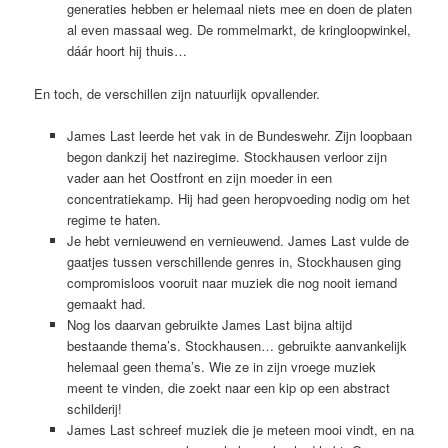
generaties hebben er helemaal niets mee en doen de platen
al even massaal weg. De rommelmarkt, de kringloopwinkel,
dáár hoort hij thuis…
En toch, de verschillen zijn natuurlijk opvallender.
James Last leerde het vak in de Bundeswehr. Zijn loopbaan
begon dankzij het naziregime. Stockhausen verloor zijn
vader aan het Oostfront en zijn moeder in een
concentratiekamp. Hij had geen heropvoeding nodig om het
regime te haten.
Je hebt vernieuwend en vernieuwend. James Last vulde de
gaatjes tussen verschillende genres in, Stockhausen ging
compromisloos vooruit naar muziek die nog nooit iemand
gemaakt had.
Nog los daarvan gebruikte James Last bijna altijd
bestaande thema’s. Stockhausen… gebruikte aanvankelijk
helemaal geen thema’s. Wie ze in zijn vroege muziek
meent te vinden, die zoekt naar een kip op een abstract
schilderij!
James Last schreef muziek die je meteen mooi vindt, en na