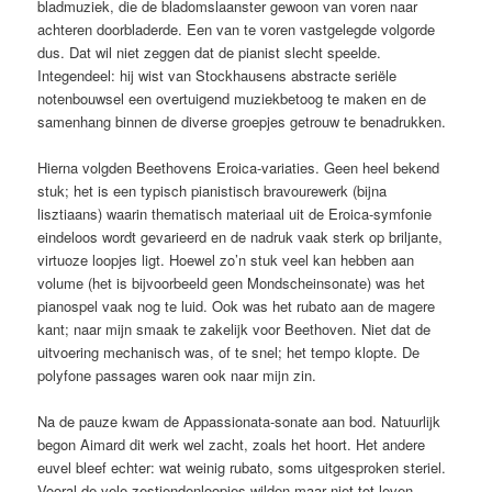
bladmuziek, die de bladomslaanster gewoon van voren naar
achteren doorbladerde. Een van te voren vastgelegde volgorde
dus. Dat wil niet zeggen dat de pianist slecht speelde.
Integendeel: hij wist van Stockhausens abstracte seriële
notenbouwsel een overtuigend muziekbetoog te maken en de
samenhang binnen de diverse groepjes getrouw te benadrukken.
Hierna volgden Beethovens Eroica-variaties. Geen heel bekend
stuk; het is een typisch pianistisch bravourewerk (bijna
lisztiaans) waarin thematisch materiaal uit de Eroica-symfonie
eindeloos wordt gevarieerd en de nadruk vaak sterk op briljante,
virtuoze loopjes ligt. Hoewel zo’n stuk veel kan hebben aan
volume (het is bijvoorbeeld geen Mondscheinsonate) was het
pianospel vaak nog te luid. Ook was het rubato aan de magere
kant; naar mijn smaak te zakelijk voor Beethoven. Niet dat de
uitvoering mechanisch was, of te snel; het tempo klopte. De
polyfone passages waren ook naar mijn zin.
Na de pauze kwam de Appassionata-sonate aan bod. Natuurlijk
begon Aimard dit werk wel zacht, zoals het hoort. Het andere
euvel bleef echter: wat weinig rubato, soms uitgesproken steriel.
Vooral de vele zestiendenloopjes wilden maar niet tot leven