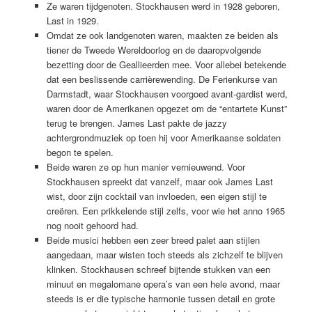
Ze waren tijdgenoten. Stockhausen werd in 1928 geboren,
Last in 1929.
Omdat ze ook landgenoten waren, maakten ze beiden als
tiener de Tweede Wereldoorlog en de daaropvolgende
bezetting door de Geallieerden mee. Voor allebei betekende
dat een beslissende carrièrewending. De Ferienkurse van
Darmstadt, waar Stockhausen voorgoed avant-gardist werd,
waren door de Amerikanen opgezet om de “entartete Kunst”
terug te brengen. James Last pakte de jazzy
achtergrondmuziek op toen hij voor Amerikaanse soldaten
begon te spelen.
Beide waren ze op hun manier vernieuwend. Voor
Stockhausen spreekt dat vanzelf, maar ook James Last
wist, door zijn cocktail van invloeden, een eigen stijl te
creëren. Een prikkelende stijl zelfs, voor wie het anno 1965
nog nooit gehoord had.
Beide musici hebben een zeer breed palet aan stijlen
aangedaan, maar wisten toch steeds als zichzelf te blijven
klinken. Stockhausen schreef bijtende stukken van een
minuut en megalomane opera’s van een hele avond, maar
steeds is er die typische harmonie tussen detail en grote