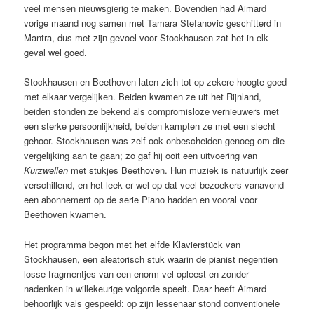
veel mensen nieuwsgierig te maken. Bovendien had Aimard
vorige maand nog samen met Tamara Stefanovic geschitterd in
Mantra, dus met zijn gevoel voor Stockhausen zat het in elk
geval wel goed.
Stockhausen en Beethoven laten zich tot op zekere hoogte goed
met elkaar vergelijken. Beiden kwamen ze uit het Rijnland,
beiden stonden ze bekend als compromisloze vernieuwers met
een sterke persoonlijkheid, beiden kampten ze met een slecht
gehoor. Stockhausen was zelf ook onbescheiden genoeg om die
vergelijking aan te gaan; zo gaf hij ooit een uitvoering van
Kurzwellen
met stukjes Beethoven. Hun muziek is natuurlijk zeer
verschillend, en het leek er wel op dat veel bezoekers vanavond
een abonnement op de serie Piano hadden en vooral voor
Beethoven kwamen.
Het programma begon met het elfde Klavierstück van
Stockhausen, een aleatorisch stuk waarin de pianist negentien
losse fragmentjes van een enorm vel opleest en zonder
nadenken in willekeurige volgorde speelt. Daar heeft Aimard
behoorlijk vals gespeeld: op zijn lessenaar stond conventionele