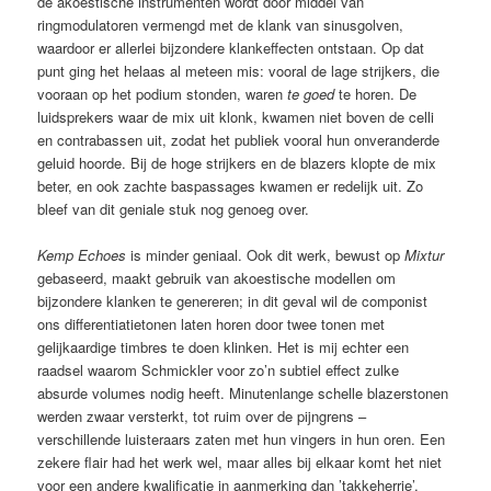
de akoestische instrumenten wordt door middel van
ringmodulatoren vermengd met de klank van sinusgolven,
waardoor er allerlei bijzondere klankeffecten ontstaan. Op dat
punt ging het helaas al meteen mis: vooral de lage strijkers, die
vooraan op het podium stonden, waren
te goed
te horen. De
luidsprekers waar de mix uit klonk, kwamen niet boven de celli
en contrabassen uit, zodat het publiek vooral hun onveranderde
geluid hoorde. Bij de hoge strijkers en de blazers klopte de mix
beter, en ook zachte baspassages kwamen er redelijk uit. Zo
bleef van dit geniale stuk nog genoeg over.
Kemp Echoes
is minder geniaal. Ook dit werk, bewust op
Mixtur
gebaseerd, maakt gebruik van akoestische modellen om
bijzondere klanken te genereren; in dit geval wil de componist
ons differentiatietonen laten horen door twee tonen met
gelijkaardige timbres te doen klinken. Het is mij echter een
raadsel waarom Schmickler voor zo’n subtiel effect zulke
absurde volumes nodig heeft. Minutenlange schelle blazerstonen
werden zwaar versterkt, tot ruim over de pijngrens –
verschillende luisteraars zaten met hun vingers in hun oren. Een
zekere flair had het werk wel, maar alles bij elkaar komt het niet
voor een andere kwalificatie in aanmerking dan ’takkeherrie’,