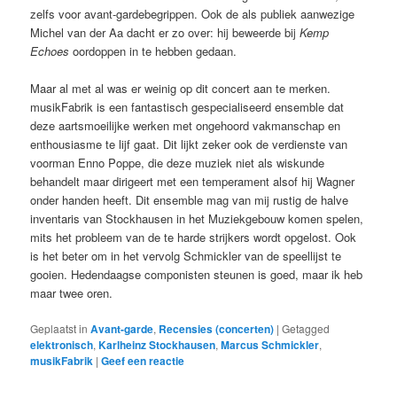
zelfs voor avant-gardebegrippen. Ook de als publiek aanwezige
Michel van der Aa dacht er zo over: hij beweerde bij
Kemp
Echoes
oordoppen in te hebben gedaan.
Maar al met al was er weinig op dit concert aan te merken.
musikFabrik is een fantastisch gespecialiseerd ensemble dat
deze aartsmoeilijke werken met ongehoord vakmanschap en
enthousiasme te lijf gaat. Dit lijkt zeker ook de verdienste van
voorman Enno Poppe, die deze muziek niet als wiskunde
behandelt maar dirigeert met een temperament alsof hij Wagner
onder handen heeft. Dit ensemble mag van mij rustig de halve
inventaris van Stockhausen in het Muziekgebouw komen spelen,
mits het probleem van de te harde strijkers wordt opgelost. Ook
is het beter om in het vervolg Schmickler van de speellijst te
gooien. Hedendaagse componisten steunen is goed, maar ik heb
maar twee oren.
Geplaatst in
Avant-garde
,
Recensies (concerten)
|
Getagged
elektronisch
,
Karlheinz Stockhausen
,
Marcus Schmickler
,
musikFabrik
|
Geef een reactie