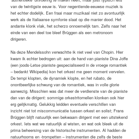
van de twintigste eeuw is. Voor negentiende-eeuwse muziek is
het echter dodelijk. Een fraai maar muzikaal niet zo avontuurlijk
werk als de Italiaanse symfonie slaat op die manier dood. Het
andante klonk vlak, het scherzo onnoemelijk tam. Zelfs naar het
einde van een deel toe bleef Brüggen als een metronoom
dirigeren.
Na deze Mendelssohn verwachtte ik niet veel van Chopin. Hier
kwam ik echter bedrogen uit: aan de hand van pianiste Dina Joffe
(een joods-Letse pianiste gespecialiseerd in de vroege romantiek
– bedankt Wikipedia) kon het orkest me geen moment vervelen.
De tempi klopten, de dynamiek klopte, en het rubato, de
onontbeerlijke schwung van de romantiek, was in volle glorie
aanwezig. Misschien was dat meer de verdienste van de pianiste
dan van de dirigent: sommige orkestritornellen klonken ook hier
erg gelijkmatig. Gelukkig leidden eventuele verschillen van
inzicht niet tot miscommunicatie tussen orkest en solist; Frans
Brüggen blijft natuurlijk een bekwaam dirigent met een uitstekend
orkest. Iets wat we natuurlijk al wisten, en wat ook bleek uit de
prima beheersing van de historische instrumenten. Al hadden de
natuurhoorns en -trompetten – instrumenten die zelfs de beste