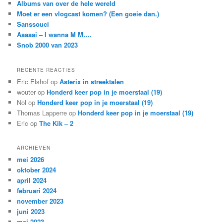
Albums van over de hele wereld
n
Moet er een vlogcast komen? (Een goeie dan.)
Sanssouci
Aaaaai – I wanna M M….
Snob 2000 van 2023
RECENTE REACTIES
Eric Elshof
op
Asterix in streektalen
wouter
op
Honderd keer pop in je moerstaal (19)
Nol
op
Honderd keer pop in je moerstaal (19)
Thomas Lapperre
op
Honderd keer pop in je moerstaal (19)
Eric
op
The Kik – 2
ARCHIEVEN
mei 2026
oktober 2024
april 2024
februari 2024
november 2023
juni 2023
mei 2023