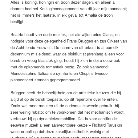
Alles is koning, koningin en troon dezer dagen, en alleen al
daarom had het Koninginnedagconcert van dit jaar mijn aandacht;
het is immers het laatste, in elk geval tot Amalia de troon
bestijgt.
Beatrix houdt van oude muziek, net als wijlen prins Claus, en
nodigde voor deze gelegenheid Frans Brüggen en zijn Orkest van
de Achttiende Eeuw uit. De naam van dit orkest is al een dik
decennium misleidend: waar de blokfluitist jarenlang alleen voor
barok en vroeg klassiek ging, houdt hij zich in deze eeuw ook
met de opkomende romantiek bezig. Zo ook vanavond:
Mendelssohns Italiaanse symfonie en Chopins tweede
pianoconcert stonden geprogrammeerd.
Brüggen heeft de hebbelijkheid om de artistieke keuzes die hij
altijd al op de barok toepaste, op dit repertoire over te enten.
Zoals wel meer mensen uit de oudemuziekwereld gebruikt hij
zeer weinig rubato; om te voorkomen dat het mechanisch wordt,
vertrouwt hij op dynamiekverschillen. Dat is voor achttiende-
eeuwse muziek al een aanvechtbare keuze – Richard Taruskin
wees er ooit op dat deze zakelijke esthetiek weinig met
‘authentieke’ uitvoering te maken heeft, maar juist typisch iets