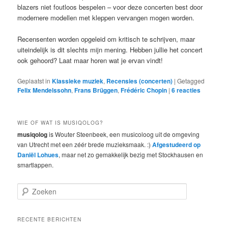
blazers niet foutloos bespelen – voor deze concerten best door
modernere modellen met kleppen vervangen mogen worden.
Recensenten worden opgeleid om kritisch te schrijven, maar
uiteindelijk is dit slechts mijn mening. Hebben jullie het concert
ook gehoord? Laat maar horen wat je ervan vindt!
Geplaatst in
Klassieke muziek
,
Recensies (concerten)
|
Getagged
Felix Mendelssohn
,
Frans Brüggen
,
Frédéric Chopin
|
6
reacties
WIE OF WAT IS MUSIQOLOG?
musiqolog
is Wouter Steenbeek, een musicoloog uit de omgeving
van Utrecht met een zéér brede muzieksmaak. :)
Afgestudeerd op
Daniël Lohues
, maar net zo gemakkelijk bezig met Stockhausen en
smartlappen.
Z
o
e
k
RECENTE BERICHTEN
e