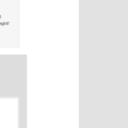
t.
egint!