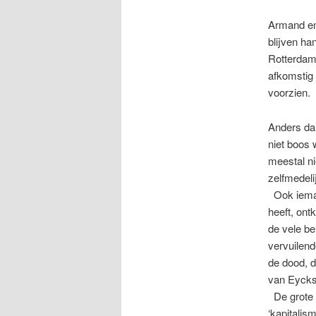
Armand en 
blijven ha
Rotterdam
afkomstig
voorzien.
Anders da
niet boos 
meestal ni
zelfmedeli
Ook iemand
heeft, ont
de vele be
vervuilend
de dood, d
van Eycks
De grote 
‘kapitalis