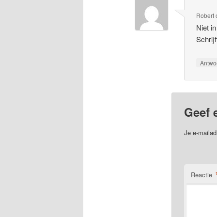
Robert
Niet i
Schrij
Antwo
Geef 
Je e-mailad
Reactie