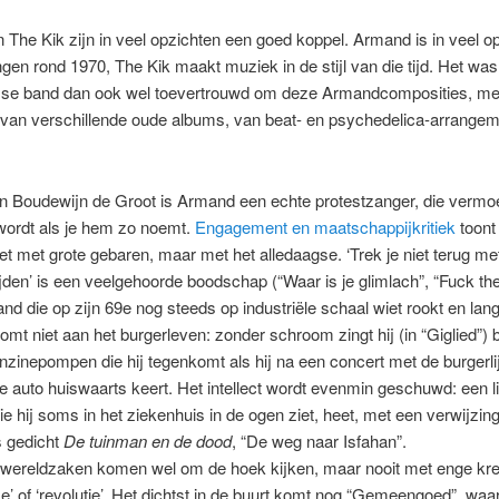
The Kik zijn in veel opzichten een goed koppel. Armand is in veel o
ngen rond 1970, The Kik maakt muziek in de stijl van die tijd. Het was
se band dan ook wel toevertrouwd om deze Armandcomposities, me
 van verschillende oude albums, van beat- en psychedelica-arrangem
n Boudewijn de Groot is Armand een echte protestzanger, die vermoe
wordt als je hem zo noemt.
Engagement en maatschappijkritiek
toont 
et met grote gebaren, maar met het alledaagse. ‘Trek je niet terug me
jden’ is een veelgehoorde boodschap (“Waar is je glimlach”, “Fuck the
 die op zijn 69e nog steeds op industriële schaal wiet rookt en lan
komt niet aan het burgerleven: zonder schroom zingt hij (in “Giglied”) b
nzinepompen die hij tegenkomt als hij na een concert met de burgerli
e auto huiswaarts keert. Het intellect wordt evenmin geschuwd: een l
ie hij soms in het ziekenhuis in de ogen ziet, heet, met een verwijzin
 gedicht
De tuinman en de dood
, “De weg naar Isfahan”.
wereldzaken komen wel om de hoek kijken, maar nooit met enge kre
me’ of ‘revolutie’. Het dichtst in de buurt komt nog “Gemeengoed”, waa