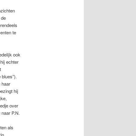
pzichten
 de
rendeels
enten te
delijk ook
hij echter
t
 blues”).
g haar
ezingt hij
jke,
iedje over
g naar P.N.
ten als
rin