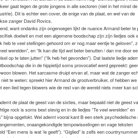
eer gaat tegen de grote jongens in alle sectoren (niet in het minst de
strie). Dit is echter een cover, de enige van de plaat, en wel van de
nkse zanger David Rovics.
nd, want ondanks zijn ongenoegen lijkt de nuance Armand beter te
cifiek doelwit en met een algemene boodschap zijn zijn liedjes ook 
 “Ik heb te veel stellingen gehoord om er nog maar eentje te geloven”, z
 veel werelden”, en “Ik kan die tijd wel beter benutten / dan me door e
sel op te laten jutten” (“Ik heb het gevonden”). Dat laatste liedje ade
tboodschap die in de hippietijd soms provocatief werd gepreekt: geen
woon blowen. Het sarcasme druipt ervan af, maar wat de zanger echt
iet te weten: spreekt hier Armand de grootverbruiker, of hebben we j
een lied tegen blowers wie de rest van de wereld niets meer kan s
demt de plaat de geest van de sixties, maar bepaald niet de geest va
tige rock is soms best stevig en in de liedjes “Te veel werelden” en
s” bijna opgefokt. Wel ademt vooral kant B een sterk psychedelische 
rangementen, onaangekondigde tempowisselingen en vage teksten
eld “Een mens is wat ‘ie geeft”). “Giglied” is zelfs een countrynummer 