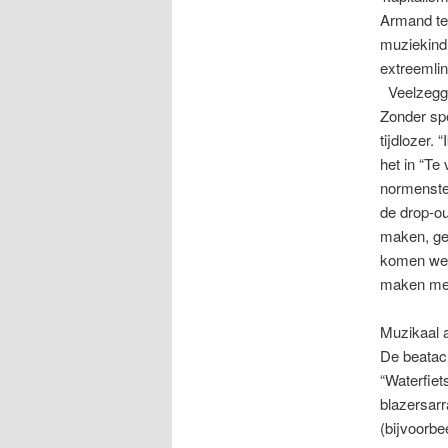
Armand tek
muziekindu
extreemli
Veelzegge
Zonder spe
tijdlozer.
het in “Te
normenstel
de drop-ou
maken, ge
komen we n
maken met 
Muzikaal a
De beatach
“Waterfiet
blazersar
(bijvoorbe