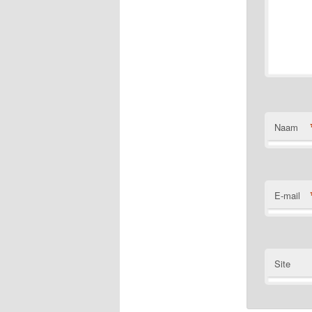
Naam
E-mail
Site