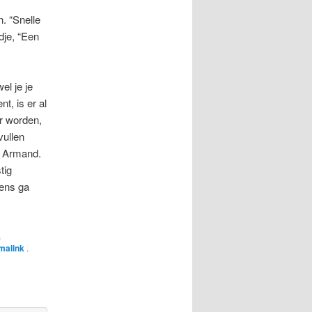
n. “Snelle
edje, “Een
el je je
t, is er al
er worden,
vullen
r Armand.
tig
eens ga
,
malink
.