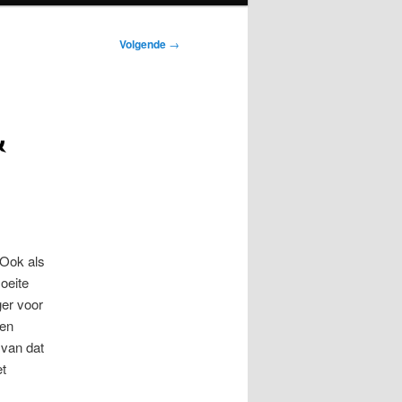
Volgende
→
&
 Ook als
oeite
ger voor
 en
 van dat
et