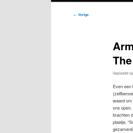
Bericht
←
Vorige
navigatie
Arm
The
Geplaatst o
Even een b
(zelfbenoe
waard om d
ons open. 
brachten d
plaatje, “
gezamenli