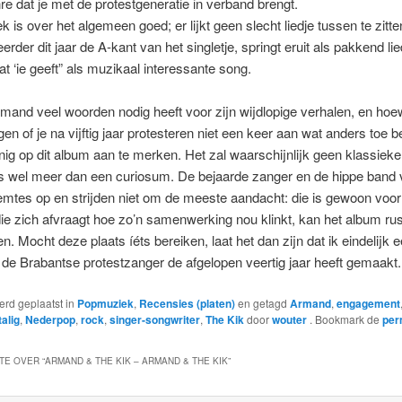
re dat je met de protestgeneratie in verband brengt.
is over het algemeen goed; er lijkt geen slecht liedje tussen te zitte
erder dit jaar de A-kant van het singletje, springt eruit als pakkend li
t ‘ie geeft” als muzikaal interessante song.
and veel woorden nodig heeft voor zijn wijdlopige verhalen, en hoew
en of je na vijftig jaar protesteren niet een keer aan wat anders toe ben
nig op dit album aan te merken. Het zal waarschijnlijk geen klassiek
s wel meer dan een curiosum. De bejaarde zanger en de hippe band 
emtes op en strijden niet om de meeste aandacht: die is gewoon voo
ie zich afvraagt hoe zo’n samenwerking nou klinkt, kan het album rus
n. Mocht deze plaats íéts bereiken, laat het dan zijn dat ik eindelijk 
 de Brabantse protestzanger de afgelopen veertig jaar heeft gemaakt.
werd geplaatst in
Popmuziek
,
Recensies (platen)
en getagd
Armand
,
engagement
alig
,
Nederpop
,
rock
,
singer-songwriter
,
The Kik
door
wouter
. Bookmark de
per
TE OVER “
ARMAND & THE KIK – ARMAND & THE KIK
”