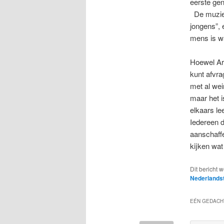
eerste gen
De muziek 
jongens”, e
mens is wa
Hoewel Arm
kunt afvrag
met al wei
maar het i
elkaars le
Iedereen d
aanschaffe
kijken wat
Dit bericht 
Nederlandst
EÉN GEDACH