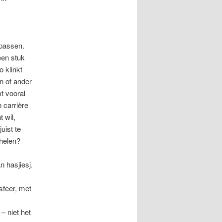
 passen.
een stuk
o klinkt
en of ander
mt vooral
 carrière
 wil,
uist te
chelen?
n hasjiesj.
sfeer, met
– niet het