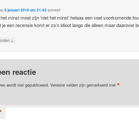
op
5 januari 2016 om 21:42
schreef:
n het minst moet zijn ‘niet het minst’ helaas een veel voorkomende fou
ft je een recensie komt er zo’n idioot langs die alleen maar daarover b
↓
orden
een reactie
*
res wordt niet gepubliceerd.
Vereiste velden zijn gemarkeerd met
*