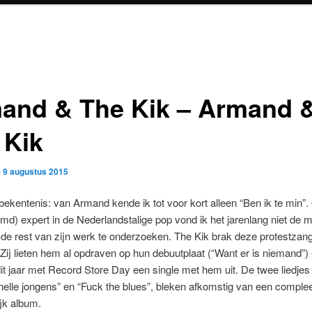
and & The Kik – Armand 
 Kik
p
9 augustus 2015
ekentenis: van Armand kende ik tot voor kort alleen “Ben ik te min”.
md) expert in de Nederlandstalige pop vond ik het jarenlang niet de m
e rest van zijn werk te onderzoeken. The Kik brak deze protestzan
Zij lieten hem al opdraven op hun debuutplaat (“Want er is niemand”)
it jaar met Record Store Day een single met hem uit. De twee liedjes
Snelle jongens” en “Fuck the blues”, bleken afkomstig van een comple
jk album.