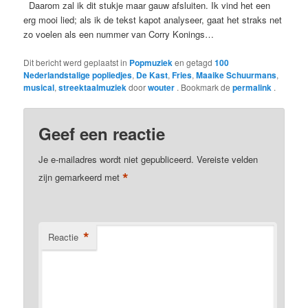
Daarom zal ik dit stukje maar gauw afsluiten. Ik vind het een
erg mooi lied; als ik de tekst kapot analyseer, gaat het straks net
zo voelen als een nummer van Corry Konings…
Dit bericht werd geplaatst in
Popmuziek
en getagd
100
Nederlandstalige popliedjes
,
De Kast
,
Fries
,
Maaike Schuurmans
,
musical
,
streektaalmuziek
door
wouter
. Bookmark de
permalink
.
Geef een reactie
Je e-mailadres wordt niet gepubliceerd.
Vereiste velden
*
zijn gemarkeerd met
*
Reactie