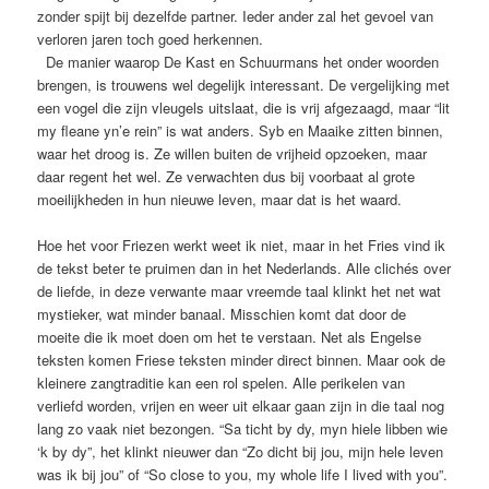
zonder spijt bij dezelfde partner. Ieder ander zal het gevoel van
verloren jaren toch goed herkennen.
De manier waarop De Kast en Schuurmans het onder woorden
brengen, is trouwens wel degelijk interessant. De vergelijking met
een vogel die zijn vleugels uitslaat, die is vrij afgezaagd, maar “lit
my fleane yn’e rein” is wat anders. Syb en Maaike zitten binnen,
waar het droog is. Ze willen buiten de vrijheid opzoeken, maar
daar regent het wel. Ze verwachten dus bij voorbaat al grote
moeilijkheden in hun nieuwe leven, maar dat is het waard.
Hoe het voor Friezen werkt weet ik niet, maar in het Fries vind ik
de tekst beter te pruimen dan in het Nederlands. Alle clichés over
de liefde, in deze verwante maar vreemde taal klinkt het net wat
mystieker, wat minder banaal. Misschien komt dat door de
moeite die ik moet doen om het te verstaan. Net als Engelse
teksten komen Friese teksten minder direct binnen. Maar ook de
kleinere zangtraditie kan een rol spelen. Alle perikelen van
verliefd worden, vrijen en weer uit elkaar gaan zijn in die taal nog
lang zo vaak niet bezongen. “Sa ticht by dy, myn hiele libben wie
‘k by dy”, het klinkt nieuwer dan “Zo dicht bij jou, mijn hele leven
was ik bij jou” of “So close to you, my whole life I lived with you”.