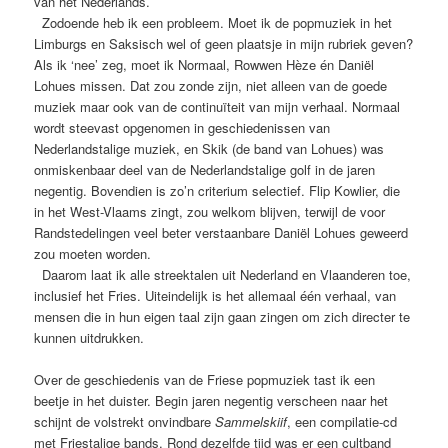
van het Nederlands.
Zodoende heb ik een probleem. Moet ik de popmuziek in het
Limburgs en Saksisch wel of geen plaatsje in mijn rubriek geven?
Als ik ‘nee’ zeg, moet ik Normaal, Rowwen Hèze én Daniël
Lohues missen. Dat zou zonde zijn, niet alleen van de goede
muziek maar ook van de continuïteit van mijn verhaal. Normaal
wordt steevast opgenomen in geschiedenissen van
Nederlandstalige muziek, en Skik (de band van Lohues) was
onmiskenbaar deel van de Nederlandstalige golf in de jaren
negentig. Bovendien is zo’n criterium selectief. Flip Kowlier, die
in het West-Vlaams zingt, zou welkom blijven, terwijl de voor
Randstedelingen veel beter verstaanbare Daniël Lohues geweerd
zou moeten worden.
Daarom laat ik alle streektalen uit Nederland en Vlaanderen toe,
inclusief het Fries. Uiteindelijk is het allemaal één verhaal, van
mensen die in hun eigen taal zijn gaan zingen om zich directer te
kunnen uitdrukken.
Over de geschiedenis van de Friese popmuziek tast ik een
beetje in het duister. Begin jaren negentig verscheen naar het
schijnt de volstrekt onvindbare
Sammelskiif
, een compilatie-cd
met Friestalige bands. Rond dezelfde tijd was er een cultband