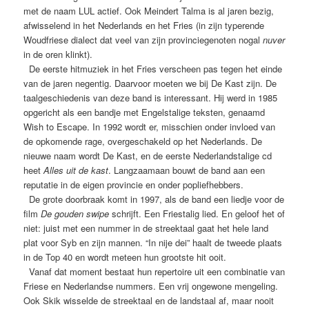
met de naam LUL actief. Ook Meindert Talma is al jaren bezig,
afwisselend in het Nederlands en het Fries (in zijn typerende
Woudfriese dialect dat veel van zijn provinciegenoten nogal
nuver
in de oren klinkt).
De eerste hitmuziek in het Fries verscheen pas tegen het einde
van de jaren negentig. Daarvoor moeten we bij De Kast zijn. De
taalgeschiedenis van deze band is interessant. Hij werd in 1985
opgericht als een bandje met Engelstalige teksten, genaamd
Wish to Escape. In 1992 wordt er, misschien onder invloed van
de opkomende rage, overgeschakeld op het Nederlands. De
nieuwe naam wordt De Kast, en de eerste Nederlandstalige cd
heet
Alles uit de kast
. Langzaamaan bouwt de band aan een
reputatie in de eigen provincie en onder popliefhebbers.
De grote doorbraak komt in 1997, als de band een liedje voor de
film
De gouden swipe
schrijft. Een Friestalig lied. En geloof het of
niet: juist met een nummer in de streektaal gaat het hele land
plat voor Syb en zijn mannen. “In nije dei” haalt de tweede plaats
in de Top 40 en wordt meteen hun grootste hit ooit.
Vanaf dat moment bestaat hun repertoire uit een combinatie van
Friese en Nederlandse nummers. Een vrij ongewone mengeling.
Ook Skik wisselde de streektaal en de landstaal af, maar nooit