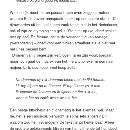
feroarre blinkend goud yn inkeld sân.
We zien (ik moet het en passant toch even zeggen) meteen
waarom Fries zoveel aanspraak maakt op een aparte status. De
rijmwoorden uit het lied rijmen vaak totaal niet in het Nederlands,
ook al zijn ze etymologisch gelijk.
Die
rijmt op
hie
,
deed
beslist
niet op
had
. En
feroare
, dat is de verleden tijd van
feroarje
(“veranderen”) – goed voor een flinke vertaalfout als je niet met
het Fries bekend bent.
Dromen van vroeger zijn vervlogen, jaren zijn voorbijgegaan,
maar toch gaat de muziek van het melancholieke mineur naar
majeur. Er is dus hoop, veel hoop zelfs:
De dreamen dy’t ik dreamde binne mei de tiid ferflein.
Lit my frij om no te fleanen, lit my fleane yn ‘e rein.
Ik iepenje de finsters en ik fljocht sa fier ’t ik kin,
want ik kin no einlik wêze wa’t ik bin.
Een beetje kitscherig en clichématig is het allemaal wel. Maar
hé, het is een musical, verwacht je soms iets anders? En
waarom zou het niet mogen? De tekst is zo herkenbaar. Alleen
de grootste geluksvogels blijven van hun vijftiende tot hun dood