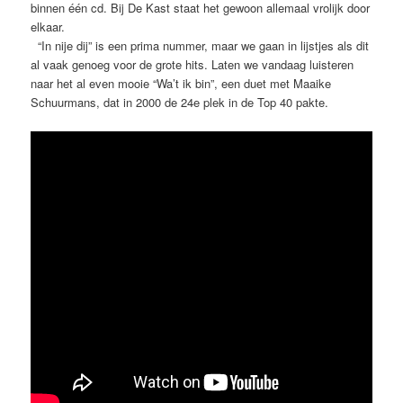
binnen één cd. Bij De Kast staat het gewoon allemaal vrolijk door
elkaar.
“In nije dij” is een prima nummer, maar we gaan in lijstjes als dit
al vaak genoeg voor de grote hits. Laten we vandaag luisteren
naar het al even mooie “Wa’t ik bin”, een duet met Maaike
Schuurmans, dat in 2000 de 24e plek in de Top 40 pakte.