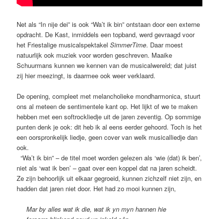
Net als “In nije dei” is ook “Wa’t ik bin” ontstaan door een externe
opdracht. De Kast, inmiddels een topband, werd gevraagd voor
het Friestalige musicalspektakel
SimmerTime
. Daar moest
natuurlijk ook muziek voor worden geschreven. Maaike
Schuurmans kunnen we kennen van de musicalwereld; dat juist
zij hier meezingt, is daarmee ook weer verklaard.
De opening, compleet met melancholieke mondharmonica, stuurt
ons al meteen de sentimentele kant op. Het lijkt of we te maken
hebben met een softrockliedje uit de jaren zeventig. Op sommige
punten denk je ook: dit heb ik al eens eerder gehoord. Toch is het
een oorspronkelijk liedje, geen cover van welk musicalliedje dan
ook.
“Wa’t ik bin” – de titel moet worden gelezen als ‘wie (dat) ik ben’,
niet als ‘wat ik ben’ – gaat over een koppel dat na jaren scheidt.
Ze zijn behoorlijk uit elkaar gegroeid, kunnen zichzelf niet zijn, en
hadden dat jaren niet door. Het had zo mooi kunnen zijn,
Mar by alles wat ik die, wat ik yn myn hannen hie