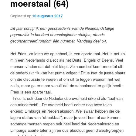
moerstaal (64)
Geplaatst op
10 augustus 2017
Dit jaar schrijf ik een geschiedenis van de Nederlandstalige
popmuziek in honderd chronologische stukjes, steeds
geconcentreerd rondom één nummer. Vandaag deel 64.
Het Fries, zo leren we op school, is een aparte taal. Het is net zo
min een Nederlands dialect als het Duits, Engels of Deens. Veel
mensen vinden dat dat niet klopt. Zo’n oordeel komt meestal uit
de onderbuik: “ik kan het prima volgen.” Dit is niet de juiste plaats
om die discussie te voeren of om uit te leggen waarom het wel
zo is, maar ga er maar vanuit dat de schoolmeester gelijk heeft:
Fries is een aparte taal.
Fries is ook door de Nederlandse overheid erkend als “taal van
een minderheid” . De overheid heeft echter nog twee talen
erkend: Limburgs en Nedersaksisch. Weliswaar hebben die de
lagere status van “streektaal”, maar je voelt hem al aankomen:
sommige mensen roepen ook heel hard dat Nedersaksisch en
Limburgs aparte talen zijn en dus absoluut geen dialect(groep)en