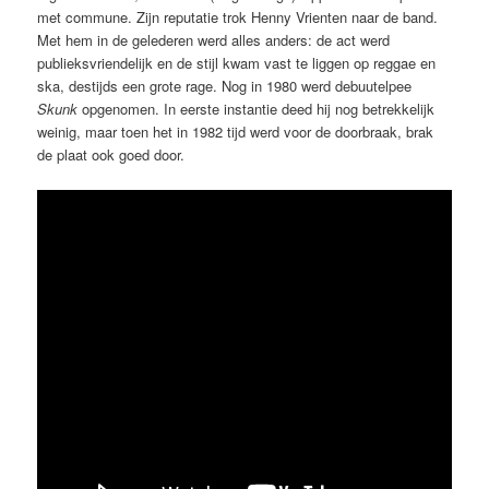
met commune. Zijn reputatie trok Henny Vrienten naar de band.
Met hem in de gelederen werd alles anders: de act werd
publieksvriendelijk en de stijl kwam vast te liggen op reggae en
ska, destijds een grote rage. Nog in 1980 werd debuutelpee
Skunk
opgenomen. In eerste instantie deed hij nog betrekkelijk
weinig, maar toen het in 1982 tijd werd voor de doorbraak, brak
de plaat ook goed door.