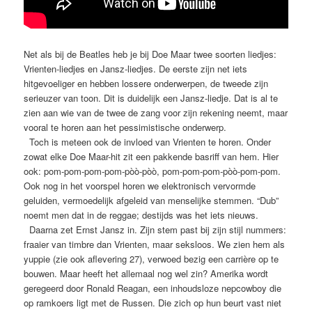
Net als bij de Beatles heb je bij Doe Maar twee soorten liedjes:
Vrienten-liedjes en Jansz-liedjes. De eerste zijn net iets
hitgevoeliger en hebben lossere onderwerpen, de tweede zijn
serieuzer van toon. Dit is duidelijk een Jansz-liedje. Dat is al te
zien aan wie van de twee de zang voor zijn rekening neemt, maar
vooral te horen aan het pessimistische onderwerp.
Toch is meteen ook de invloed van Vrienten te horen. Onder
zowat elke Doe Maar-hit zit een pakkende basriff van hem. Hier
ook: pom-pom-pom-pom-pòò-pòò, pom-pom-pom-pòò-pom-pom.
Ook nog in het voorspel horen we elektronisch vervormde
geluiden, vermoedelijk afgeleid van menselijke stemmen. “Dub”
noemt men dat in de reggae; destijds was het iets nieuws.
Daarna zet Ernst Jansz in. Zijn stem past bij zijn stijl nummers:
fraaier van timbre dan Vrienten, maar seksloos. We zien hem als
yuppie (zie ook aflevering 27), verwoed bezig een carrière op te
bouwen. Maar heeft het allemaal nog wel zin? Amerika wordt
geregeerd door Ronald Reagan, een inhoudsloze nepcowboy die
op ramkoers ligt met de Russen. Die zich op hun beurt vast niet