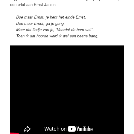
een brief aan Ernst Jansz:
Doe maar Ernst, je bent het einde Ernst.
Doe maar Ernst, ga je gang.
Maar dat liedje van je, “Voordat de bom valt”,
Toen ik dat hoorde werd ik wel een beetje bang.