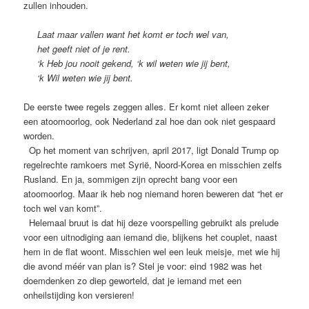
zullen inhouden.
Laat maar vallen want het komt er toch wel van,
het geeft niet of je rent.
‘k Heb jou nooit gekend, ‘k wil weten wie jij bent,
‘k Wil weten wie jij bent.
De eerste twee regels zeggen alles. Er komt niet alleen zeker
een atoomoorlog, ook Nederland zal hoe dan ook niet gespaard
worden.
Op het moment van schrijven, april 2017, ligt Donald Trump op
regelrechte ramkoers met Syrië, Noord-Korea en misschien zelfs
Rusland. En ja, sommigen zijn oprecht bang voor een
atoomoorlog. Maar ik heb nog niemand horen beweren dat “het er
toch wel van komt”.
Helemaal bruut is dat hij deze voorspelling gebruikt als prelude
voor een uitnodiging aan iemand die, blijkens het couplet, naast
hem in de flat woont. Misschien wel een leuk meisje, met wie hij
die avond méér van plan is? Stel je voor: eind 1982 was het
doemdenken zo diep geworteld, dat je iemand met een
onheilstijding kon versieren!