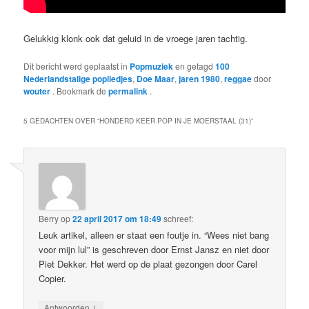
Gelukkig klonk ook dat geluid in de vroege jaren tachtig.
Dit bericht werd geplaatst in
Popmuziek
en getagd
100
Nederlandstalige popliedjes
,
Doe Maar
,
jaren 1980
,
reggae
door
wouter
. Bookmark de
permalink
.
5 GEDACHTEN OVER “
HONDERD KEER POP IN JE MOERSTAAL (31)
”
Berry
op
22 april 2017 om 18:49
schreef:
Leuk artikel, alleen er staat een foutje in. “Wees niet bang
voor mijn lul” is geschreven door Ernst Jansz en niet door
Piet Dekker. Het werd op de plaat gezongen door Carel
Copier.
↓
Antwoorden