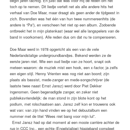
begin jaren tachtig. En juist dat was voor mij de reden om het
toch op te nemen. Dit liedje vertelt net als alle andere hits het
verhaal van Doe Maar, maar draagt als geen ander de tijdgeest in
zich. Bovendien was het één van hun twee nummereenhits (de
andere is “Pa”), en verscheen het niet op een album. Zodoende
ontbreekt het in mijn platenkast (waar wel alle langspelers van de
band in voorkomen). Alle reden dus om dat nu te compenseren.
Doe Maar werd in 1978 opgericht als een van de vele
Nederlandstalige undergroundbandjes. Bekend werden ze de
eerste jaren niet. Wie een oud liedje van ze hoort, snapt ook
meteen waarom: de muziek mist een hook, een x-factor, ja zelfs
een eigen stijl. Henny Vrienten was nog niet aan boord; zijn
plaats als bassist, mede-zanger en mede-songschrijver (de
laatste twee naast Ernst Jansz) werd door Piet Dekker
ingenomen. Geen begenadigde zanger, en zeker niet
publieksvriendelijk: de man stond in zijn blote kont op het
podium, met rolschaatsen aan. Jansz zelf kon er trouwens ook
wat van: van zijn hand vinden we op het debuutalbum een
nummer met de titel “Wees niet bang voor mijn lul”.
Ernst Jansz had op dat moment al een mooie carrière achter de
rug in CCC Inc., een echte (Engelstalige) hippieband compleet