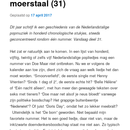
moerstaal (31)
Geplaatst op
17 april 2017
Dit jaar schrijf ik een geschiedenis van de Nederlandstalige
popmuziek in honderd chronologische stukjes, steeds
geconcentreerd rondom één nummer. Vandaag deel 31.
Het zat er natuurlijk aan te komen. In een lijst van honderd,
vijftig, twintig of zelfs vijf Nederlandstalige popliedjes mag een
nummer van Doe Maar niet ontbreken. Nu we er volgens de
kalender aan toe zijn, dient zich de vraag aan welk liedje het dan
moet worden. “Smoorverliefd”, de eerste single met Henny
Vrienten? “Sinds 1 dag of 2”, de eerste echte hit? “Belle Hélène”
of “Eén nacht alleen”, met hun meer dan gewaagde teksten over
seks met tieners? “Doe maar net alsof je neus bloedt” vanwege
zijn politieke boodschap? Het grappige buitenbeentje
“Nederwiet”? Of juist “Doris Day”, omdat het zo lekker meebralt?
Uiteindelijk is het “De bom” geworden. Niet bepaald mijn
favoriete nummer. Het is een goed liedje, daar niet van, maar de
inktzwarte doemdenkersboodschap staat me niet aan. Zo typisch