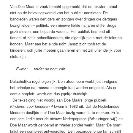
Van Doe Maar is vaak terecht opgemerkt dat de teksten totaal
niet op de belevingswereld van het publiek aansloten. De
bandleden waren dertigers en zongen over dingen die dertigers
bezighielden – politiek, een nieuwe liefde na jaren stilte, drugs,
gezinsleven, een bejaarde vader… Het publiek bestond uit
tieners of zelfs schoolkinderen, die eigenlijk niets met de teksten
konden. Maar aan het einde richt Jansz zich toch tot de
kinderen: ook jullie moeten gaan leren en het zal uiteindelijk voor
niets zijn.
E=mc² … totdat de bom valt.
Belachelijke regel eigenlijk. Een atoombom werkt juist volgens
het principe dat massa in energie kan worden omgezet. Als er
eentje ontploft, wordt dat dus pijnlijk duidelijk.
De tekst ging niet voorbij aan Doe Maars jonge publiek.
Kinderen voor kinderen 4
kwam in 1983 uit. Dat de Nederlandse
kinderen destijds met Doe Maar bezig waren is te merken. Er is
een heel liedje over de nieuwe Nederpoprage (“Wat zingen wij”) en
Doe Maar wordt genoemd in “Vader zonder werk”. Maar “De bom”
krijgt een compleet antwoordlied. Een bezorgde jonge fan schrijft