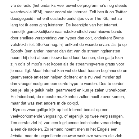
via de radio (het ondanks veel ouwehoerprogramma’s nog steeds
waardevolle 3FM), maar vooral via internet. Zelf ben ik op Twitter
doodgegooid met enthousiaste berichtjes over The Kik, net zo
lang tot ik eens ging luisteren. De keerzijde van het internet,
namelijk gemakkelijkere naamsbekendheid voor nieuwe bands
door snellere verspreiding van hypes dan ooit, onderkent Byrne
volstrekt niet. Sterker nog: hij ontkent de waarde ervan: áls je op
Spotify (een ander internet dan dat van de streamingdiensten
noemt hij niet) al een nieuwe band leert kennen, dan ga je toch
zijn cd’s of mp3’s niet kopen als de streamingversie gratis voor
je neus ligt. Maar internet kan wel de kloof tussen beginnende en
gearriveerde artiesten helpen dichten: er is nu veel minder tijd
dan vroeger nodig om een echte hype te worden. Des te eerder
ben je, als je geluk hebt, gearriveerd en kun je zalen uitverkopen.
En inderdaad, de meeste muzikanten zullen nooit zover komen,
maar dat was niet anders in de cd-tijd.
Byrnes zwartgallige kijk op het internet berust op een
veelvoorkomende vergissing, of eigenlijk op twee vergissingen.
Ten eerste ziet hij van een ingrijpende technische verandering
alleen de nadelen. Zo iemand noemt men in het Engels een
luddite
, naar de negentiende-eeuwse werkloze wevers die zich