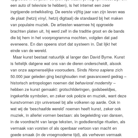
een auto of televisie te hebben), is het internet een zeer
ingrijpende ontwikkeling. De eerste vijftig jaar van zijn leven was
de plaat (hetzij vinyl, hetzij digitaal) de standaard bij het maken
van populaire muziek. De artiesten waarmee hij opgroeide
brachten platen uit, hij werd zelf in die traditie groot en de bands
die bij hem in het voorprogramma mochten, volgden dat pad
eveneens. En dan opeens stort dat systeem in. Dat lijkt het
einde van de wereld.
Maar kunst bestaat natuurlijk al langer dan David Byrne. Kunst
is feitelijk datgene wat ons van de dieren onderscheidt, alsook
van onze aapmenselijke voorouders. Sinds
Homo sapiens
zich
50.000 jaar geleden ging bezighouden met geavanceerd gedrag –
historisch antropologen noemen dat
behavioral modernity
–
hebben ze kunst gemaakt: grotschilderingen, godsbeeldjes,
ingekerfde symbolen, en zeker ook poëzie en muziek, want deze
kunstvormen zijn universeel bij alle volkeren op aarde. Ook in
wat wij de ‘beschaafde wereld’ noemen heeft kunst, zeker ook
muziek, in allerlei vormen bestaan: als begeleiding van dansen,
in de voordracht van lange teksten, in godsdienstige rituelen, als
vermaak van vorsten of als openbaar vertoon van macht en
goede smaak (in de vroegmoderne tijd), als verheven vermaak