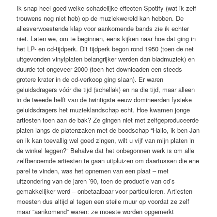
Ik snap heel goed welke schadelijke effecten Spotify (wat ik zelf
trouwens nog niet heb) op de muziekwereld kan hebben. De
allesverwoestende klap voor aankomende bands zie ik echter
niet. Laten we, om te beginnen, eens kijken naar hoe dat ging in
het LP- en cd-tijdperk. Dit tijdperk begon rond 1950 (toen de net
uitgevonden vinylplaten belangrijker werden dan bladmuziek) en
duurde tot ongeveer 2000 (toen het downloaden een steeds
grotere krater in de cd-verkoop ging slaan). Er waren
geluidsdragers vóór die tijd (schellak) en na die tijd, maar alleen
in de tweede helft van de twintigste eeuw domineerden fysieke
geluidsdragers het muzieklandschap echt. Hoe kwamen jonge
artiesten toen aan de bak? Ze gingen niet met zelfgeproduceerde
platen langs de platenzaken met de boodschap “Hallo, ik ben Jan
en ik kan toevallig wel goed zingen, wilt u vijf van mijn platen in
de winkel leggen?” Behalve dat het onbegonnen werk is om alle
zelfbenoemde artiesten te gaan uitpluizen om daartussen die ene
parel te vinden, was het opnemen van een plaat – met
uitzondering van de jaren ’90, toen de productie van cd’s
gemakkelijker werd – onbetaalbaar voor particulieren. Artiesten
moesten dus altijd al tegen een steile muur op voordat ze zelf
maar “aankomend” waren: ze moeste worden opgemerkt