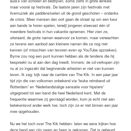
aula’s van scholen en bedrijven, soms zelfs in grote winkels
maar vooral op festivals. De laatste jaren zijn festivals met
livemuziek als paddenstoelen uit de grond geschoten – ondanks
de crisis. Meer mensen dan ooit gaan de straat op om een keur
aan bands te horen spelen, terwijl jongeren steevast één of
meerdere festivals in hun vakantie opnemen. Hier zien ze,
uiteraard, de grote namen waarvoor ze komen, maar verwachten
ze tevens een aanbod aan kleinere namen die ze nog niet
kennen (of misschien van tevoren even op YouTube opzoeken).
Byrne zou nog een punt kunnen hebben als de tendens die hij
bespreekt nu al aan den dag treedt. Immers: de cd-verkopen zijn
nu al zo ingezakt dat beginnende artiesten er niet van kunnen
leven. Ik zeg: kijk naar de carrière van The Kik. In een paar jaar
tijd zijn die van volkomen onbekend via “leuke retroband uit
Rotterdam” en “Nederlandstalige sensatie voor hipsters”
uitgegroeid tot een band die heel Nederland kent. Met de
frequentie waarmee zij gevraagd worden, kom je echt niet aan
betekenisvol ander werk toe; toch zijn ze er niet binnen een jaar
mee opgehouden.
Nu we het toch over The Kik hebben: laten we eens kijken hoe
deze band aan zijn naam en faam is gekomen. Dat is gebeurd