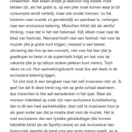
verwachten. Niet alleen omdat je daarvoor nog steeds moet
betalen (of, als het gratis is, op een plek moet komen waar je tot
consumptie wordt verleid), maar ook omdat mensen, nu het
luisteren naar muziek zo gemakkelijk en openbaar is, verlangen
naar een exclusieve beleving. Misschien klinkt dat als
wistful
thinking
, maar dat is het niet helemaal. Kijk alleen maar naar de
bloei van festivals. Niemand hoeft naar een festival: niet voor de
muziek (die je gratis kunt krijgen, meestal in een betere
uitvoering dan live op een concert), niet voor het bier (dat je
goedkoper en beter in de supermarkt krijgt) en niet voor de
vakantie (die je op talloze andere plekken kunt vieren). Toch
raken ze vol. Hun aantrekkingskracht moet dus wel deels in de
exclusieve beleving liggen.
Tot slot sluit ik een terugkeer naar het zelf musiceren niet uit. Ik
geef toe dat ik deze trend nog niet op grote schaal waarneem,
dus misschien is hier wél wensdenken in het spel. Maar als
mensen inderdaad op zoek zijn naar exclusieve kunstbeleving,
dan is dit een heel aantrekkelijke: door zelf te musiceren toon je
als geen ander aan dat je moeite doet voor de muziek. Het is
veel exclusiever dan een fysieke geluidsdrager (die immers
hetzelfde klinkt als de Spotify-versie) en ook exclusiever dan
livemuziek (waarbij de band voor een grote massa speelt, en je