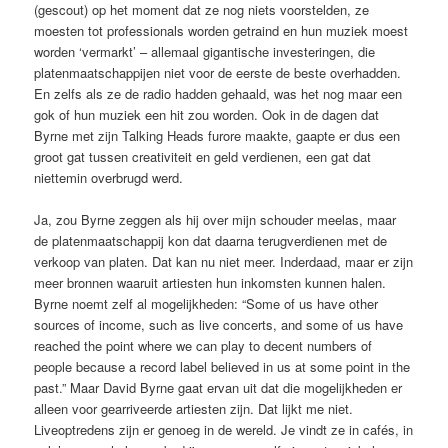
(gescout) op het moment dat ze nog niets voorstelden, ze
moesten tot professionals worden getraind en hun muziek moest
worden ‘vermarkt’ – allemaal gigantische investeringen, die
platenmaatschappijen niet voor de eerste de beste overhadden.
En zelfs als ze de radio hadden gehaald, was het nog maar een
gok of hun muziek een hit zou worden. Ook in de dagen dat
Byrne met zijn Talking Heads furore maakte, gaapte er dus een
groot gat tussen creativiteit en geld verdienen, een gat dat
niettemin overbrugd werd.
Ja, zou Byrne zeggen als hij over mijn schouder meelas, maar
de platenmaatschappij kon dat daarna terugverdienen met de
verkoop van platen. Dat kan nu niet meer. Inderdaad, maar er zijn
meer bronnen waaruit artiesten hun inkomsten kunnen halen.
Byrne noemt zelf al mogelijkheden: “Some of us have other
sources of income, such as live concerts, and some of us have
reached the point where we can play to decent numbers of
people because a record label believed in us at some point in the
past.” Maar David Byrne gaat ervan uit dat die mogelijkheden er
alleen voor gearriveerde artiesten zijn. Dat lijkt me niet.
Liveoptredens zijn er genoeg in de wereld. Je vindt ze in cafés, in