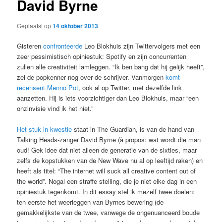
David Byrne
Geplaatst op
14 oktober 2013
Gisteren
confronteerde
Leo Blokhuis zijn Twittervolgers met een
zeer pessimistisch opiniestuk: Spotify en zijn concurrenten
zullen alle creativiteit lamleggen. “Ik ben bang dat hij gelijk heeft”,
zei de popkenner nog over de schrijver. Vanmorgen
komt
recensent Menno Pot
, ook al op Twitter, met dezelfde link
aanzetten. Hij is iets voorzichtiger dan Leo Blokhuis, maar “een
onzinvisie vind ik het niet.”
Het stuk in kwestie
staat in The Guardian, is van de hand van
Talking Heads-zanger David Byrne (à propos: wat wordt die man
oud! Gek idee dat niet alleen de generatie van de sixties, maar
zelfs de kopstukken van de New Wave nu al op leeftijd raken) en
heeft als titel: “The internet will suck all creative content out of
the world”. Nogal een straffe stelling, die je niet elke dag in een
opiniestuk tegenkomt. In dit essay stel ik mezelf twee doelen:
ten eerste het weerleggen van Byrnes bewering (de
gemakkelijkste van de twee, vanwege de ongenuanceerd boude