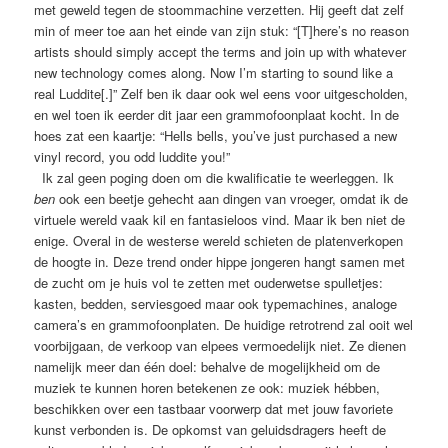
met geweld tegen de stoommachine verzetten. Hij geeft dat zelf
min of meer toe aan het einde van zijn stuk: “[T]here’s no reason
artists should simply accept the terms and join up with whatever
new technology comes along. Now I’m starting to sound like a
real Luddite[.]” Zelf ben ik daar ook wel eens voor uitgescholden,
en wel toen ik eerder dit jaar een grammofoonplaat kocht. In de
hoes zat een kaartje: “Hells bells, you’ve just purchased a new
vinyl record, you odd luddite you!”
Ik zal geen poging doen om die kwalificatie te weerleggen. Ik
ben
ook een beetje gehecht aan dingen van vroeger, omdat ik de
virtuele wereld vaak kil en fantasieloos vind. Maar ik ben niet de
enige. Overal in de westerse wereld schieten de platenverkopen
de hoogte in. Deze trend onder hippe jongeren hangt samen met
de zucht om je huis vol te zetten met ouderwetse spulletjes:
kasten, bedden, serviesgoed maar ook typemachines, analoge
camera’s en grammofoonplaten. De huidige retrotrend zal ooit wel
voorbijgaan, de verkoop van elpees vermoedelijk niet. Ze dienen
namelijk meer dan één doel: behalve de mogelijkheid om de
muziek te kunnen horen betekenen ze ook: muziek hébben,
beschikken over een tastbaar voorwerp dat met jouw favoriete
kunst verbonden is. De opkomst van geluidsdragers heeft de