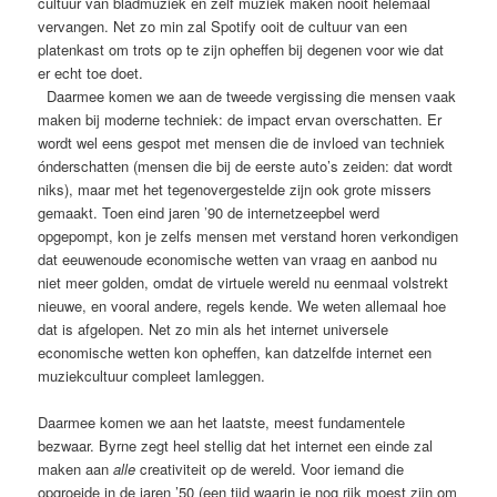
cultuur van bladmuziek en zelf muziek maken nooit helemaal
vervangen. Net zo min zal Spotify ooit de cultuur van een
platenkast om trots op te zijn opheffen bij degenen voor wie dat
er echt toe doet.
Daarmee komen we aan de tweede vergissing die mensen vaak
maken bij moderne techniek: de impact ervan overschatten. Er
wordt wel eens gespot met mensen die de invloed van techniek
ónderschatten (mensen die bij de eerste auto’s zeiden: dat wordt
niks), maar met het tegenovergestelde zijn ook grote missers
gemaakt. Toen eind jaren ’90 de internetzeepbel werd
opgepompt, kon je zelfs mensen met verstand horen verkondigen
dat eeuwenoude economische wetten van vraag en aanbod nu
niet meer golden, omdat de virtuele wereld nu eenmaal volstrekt
nieuwe, en vooral andere, regels kende. We weten allemaal hoe
dat is afgelopen. Net zo min als het internet universele
economische wetten kon opheffen, kan datzelfde internet een
muziekcultuur compleet lamleggen.
Daarmee komen we aan het laatste, meest fundamentele
bezwaar. Byrne zegt heel stellig dat het internet een einde zal
maken aan
alle
creativiteit op de wereld. Voor iemand die
opgroeide in de jaren ’50 (een tijd waarin je nog rijk moest zijn om