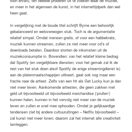
toon ervan), ten tweede proberen uit te zoeken waar de muziek,
en meer in het algemeen de kunst, in het internettijdperk dan wel
heen gaat.
In vergelijking met de boude titel schrijft Byrne een behoorlijk
gebalanceerd en weloverwogen stuk. Toch is de argumentatie
relatief simpel. Omdat mensen gratis, of voor een habbekrats,
muziek kunnen streamen, zullen ze niet meer voor cd’s of
downloads betalen. Daardoor storten de inkomsten uit de
muziekconsumptie in. Bovendien: van het relatief kleine bedrag
dat Spotify (en vergelijkbare diensten; voor het gemak zal ik de
rest van het stuk doen alsof Spotify de enige streamingdienst is)
aan de platenmaatschappijen uitkeert, gaat ook nog maar een
fractie naar de artiest. Zelfs van een hit als Get Lucky kun je dan
niet meer leven. Aankomende artiesten, die geen zakken met
geld uit bijvoorbeeld uit bijvoorbeeld merchandise (‘prullen’)
kunnen halen, kunnen in het vervolg niet meer van de muziek
leven en zullen er snel mee ophouden. Omdat je gelijkaardige
tendensen ziet bij andere cultuuruitingen – Netflix bijvoorbeeld –
zal kunst niet meer lonen; daarom zal het internet alle creativiteit
lamleggen.