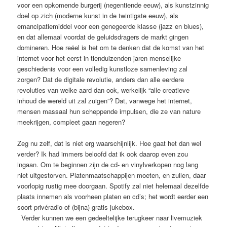
voor een opkomende burgerij (negentiende eeuw), als kunstzinnig
doel op zich (moderne kunst in de twintigste eeuw), als
emancipatiemiddel voor een genegeerde klasse (jazz en blues),
en dat allemaal voordat de geluidsdragers de markt gingen
domineren. Hoe reëel is het om te denken dat de komst van het
internet voor het eerst in tienduizenden jaren menselijke
geschiedenis voor een volledig kunstloze samenleving zal
zorgen? Dat de digitale revolutie, anders dan alle eerdere
revoluties van welke aard dan ook, werkelijk “alle creatieve
inhoud de wereld uit zal zuigen”? Dat, vanwege het internet,
mensen massaal hun scheppende impulsen, die ze van nature
meekrijgen, compleet gaan negeren?
Zeg nu zelf, dat is niet erg waarschijnlijk. Hoe gaat het dan wel
verder? Ik had immers beloofd dat ik ook daarop even zou
ingaan. Om te beginnen zijn de cd- en vinylverkopen nog lang
niet uitgestorven. Platenmaatschappijen moeten, en zullen, daar
voorlopig rustig mee doorgaan. Spotify zal niet helemaal dezelfde
plaats innemen als voorheen platen en cd’s; het wordt eerder een
soort privéradio of (bijna) gratis jukebox.
Verder kunnen we een gedeeltelijke terugkeer naar livemuziek