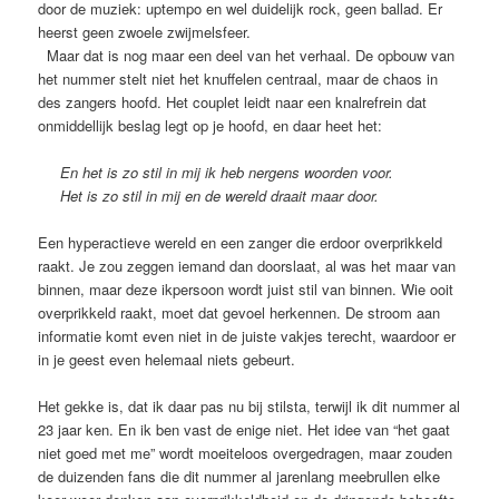
door de muziek: uptempo en wel duidelijk rock, geen ballad. Er
heerst geen zwoele zwijmelsfeer.
Maar dat is nog maar een deel van het verhaal. De opbouw van
het nummer stelt niet het knuffelen centraal, maar de chaos in
des zangers hoofd. Het couplet leidt naar een knalrefrein dat
onmiddellijk beslag legt op je hoofd, en daar heet het:
En het is zo stil in mij ik heb nergens woorden voor.
Het is zo stil in mij en de wereld draait maar door.
Een hyperactieve wereld en een zanger die erdoor overprikkeld
raakt. Je zou zeggen iemand dan doorslaat, al was het maar van
binnen, maar deze ikpersoon wordt juist stil van binnen. Wie ooit
overprikkeld raakt, moet dat gevoel herkennen. De stroom aan
informatie komt even niet in de juiste vakjes terecht, waardoor er
in je geest even helemaal niets gebeurt.
Het gekke is, dat ik daar pas nu bij stilsta, terwijl ik dit nummer al
23 jaar ken. En ik ben vast de enige niet. Het idee van “het gaat
niet goed met me” wordt moeiteloos overgedragen, maar zouden
de duizenden fans die dit nummer al jarenlang meebrullen elke