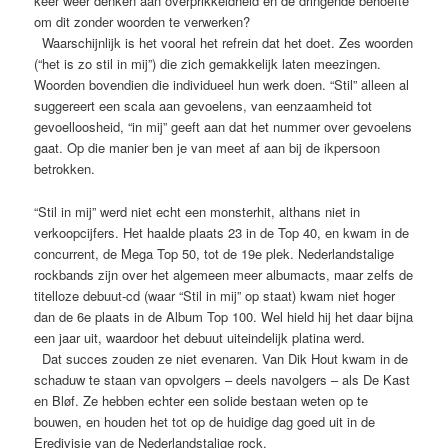
keer weer denken aan overprikkeldheid en de dringende behoefte
om dit zonder woorden te verwerken?
Waarschijnlijk is het vooral het refrein dat het doet. Zes woorden
(“het is zo stil in mij”) die zich gemakkelijk laten meezingen.
Woorden bovendien die individueel hun werk doen. “Stil” alleen al
suggereert een scala aan gevoelens, van eenzaamheid tot
gevoelloosheid, “in mij” geeft aan dat het nummer over gevoelens
gaat. Op die manier ben je van meet af aan bij de ikpersoon
betrokken.
“Stil in mij” werd niet echt een monsterhit, althans niet in
verkoopcijfers. Het haalde plaats 23 in de Top 40, en kwam in de
concurrent, de Mega Top 50, tot de 19e plek. Nederlandstalige
rockbands zijn over het algemeen meer albumacts, maar zelfs de
titelloze debuut-cd (waar “Stil in mij” op staat) kwam niet hoger
dan de 6e plaats in de Album Top 100. Wel hield hij het daar bijna
een jaar uit, waardoor het debuut uiteindelijk platina werd.
Dat succes zouden ze niet evenaren. Van Dik Hout kwam in de
schaduw te staan van opvolgers – deels navolgers – als De Kast
en Bløf. Ze hebben echter een solide bestaan weten op te
bouwen, en houden het tot op de huidige dag goed uit in de
Eredivisie van de Nederlandstalige rock.