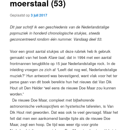
moerstaal (53)
Geplaatst op
3 juli 2017
Dit jaar schrijf ik een geschiedenis van de Nederlandstalige
popmuziek in honderd chronologische stukjes, steeds
geconcentreerd rondom één nummer. Vandaag deel 53.
Voor een groot aantal stukjes uit deze rubriek heb ik gebruik
gemaakt van het boek
Klare taal
, dat in 1994 met een aantal
frontmannen terugblikte op 15 jaar Nederlandstalige rock. In de
inleiding vroegen ze zich af “Leeft dat nog wel, Nederlandstalige
muziek?” Hun antwoord was bevestigend, want vlak voor het ter
perse gaan van dit boek bereikte hun het nieuws dat Van Dik
Hout uit Den Helder “wel eens de nieuwe Doe Maar zou kunnen
worden.”
De nieuwe Doe Maar, compleet met bijbehorende
astronomische verkoopcijfers en hysterische taferelen, is Van
Dik Hout niet geworden. Dat was ook te veel gevraagd. Maar het
feit dat men een aankomend bandje tipte als de nieuwe Doe
Maar, zegt een hoop. De tijd was weer rijp voor grote