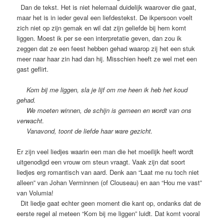
Dan de tekst. Het is niet helemaal duidelijk waarover die gaat,
maar het is in ieder geval een liefdestekst. De ikpersoon voelt
zich niet op zijn gemak en wil dat zijn geliefde bij hem komt
liggen. Moest ik per se een interpretatie geven, dan zou ik
zeggen dat ze een feest hebben gehad waarop zij het een stuk
meer naar haar zin had dan hij. Misschien heeft ze wel met een
gast geflirt.
Kom bij me liggen, sla je lijf om me heen ik heb het koud
gehad.
We moeten winnen, de schijn is gemeen en wordt van ons
verwacht.
Vanavond, toont de liefde haar ware gezicht.
Er zijn veel liedjes waarin een man die het moeilijk heeft wordt
uitgenodigd een vrouw om steun vraagt. Vaak zijn dat soort
liedjes erg romantisch van aard. Denk aan “Laat me nu toch niet
alleen” van Johan Verminnen (of Clouseau) en aan “Hou me vast”
van Volumia!
Dit liedje gaat echter geen moment die kant op, ondanks dat de
eerste regel al meteen “Kom bij me liggen” luidt. Dat komt vooral