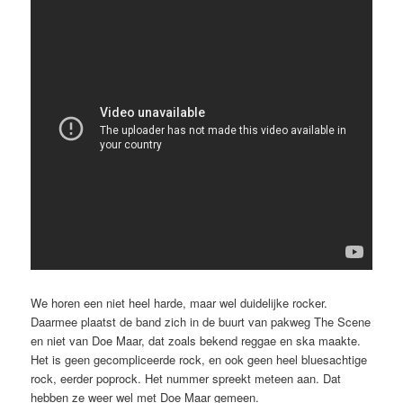
We horen een niet heel harde, maar wel duidelijke rocker.
Daarmee plaatst de band zich in de buurt van pakweg The Scene
en niet van Doe Maar, dat zoals bekend reggae en ska maakte.
Het is geen gecompliceerde rock, en ook geen heel bluesachtige
rock, eerder poprock. Het nummer spreekt meteen aan. Dat
hebben ze weer wel met Doe Maar gemeen.