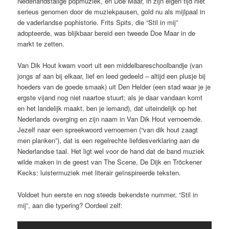
Nederlandstalige popmuziek, en Doe Maar, in zijn eigen tijd niet
serieus genomen door de muziekpausen, gold nu als mijlpaal in
de vaderlandse pophistorie. Frits Spits, die “Stil in mij”
adopteerde, was blijkbaar bereid een tweede Doe Maar in de
markt te zetten.
Van Dik Hout kwam voort uit een middelbareschoolbandje (van
jongs af aan bij elkaar, lief en leed gedeeld – altijd een plusje bij
hoeders van de goede smaak) uit Den Helder (een stad waar je je
ergste vijand nog niet naartoe stuurt; als je daar vandaan komt
en het landelijk maakt, ben je iemand), dat uiteindelijk op het
Nederlands overging en zijn naam in Van Dik Hout vernoemde.
Jezelf naar een spreekwoord vernoemen (“van dik hout zaagt
men planken”), dat is een regelrechte liefdesverklaring aan de
Nederlandse taal. Het ligt wel voor de hand dat de band muziek
wilde maken in de geest van The Scene, De Dijk en Tröckener
Kecks: luistermuziek met literair geïnspireerde teksten.
Voldoet hun eerste en nog steeds bekendste nummer, “Stil in
mij”, aan die typering? Oordeel zelf: