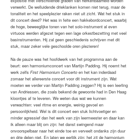
expositie met verschillende graden van herkenbaarheid worden
verwerkt. De welluidende drieklanken komen niet terug, maar de
tonaliteit en het speelplezier raken niet uit zicht. Wat het stuk in
dit concert deed? Het was in feite een hakkebordconcert, waarbij
de hoge, beweeglijke tonen van het solo-instrument al even
virtuoos werden afgezet tegen een lage orkestbezetting met veel
basinstrumenten. Hij zal geen geschiedenis schrijven met dit
stuk, maar zeker vele geschoolde oren plezieren!
Na de pauze was het hoofdwerk van het programma aan de
beurt: een harmoniumconcert van Martijn Padding. Hij noemt het
werk zelfs
First Harmonium Concerto
en het kan inderdaad
zomaar het allereerste concert voor dit instrument zijn. Wat
moeten we verder van Martijn Padding zeggen? Hij is een leerling
van Andriessen, die zoals bekend de gewoonte had in Den Haag
kloontjes af te leveren. We weten dus wat we kunnen
verwachten: veel ritme en energie, weinig gevoel en
persoonlijkheid. Wel is dit concert een stuk lichtvoetiger en
minder agressief dan het werk van zijn leermeester en daar kan
ik alleen maar blij om zijn: het danst swingend maar
onvoorspelbaar naar het einde toe en verveelt ondanks zijn duur
en drie delen niet. En laten we eerlijk zijn: het zit de harmonium