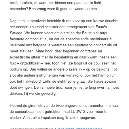
beklijft zoiets, of wordt het binnen een paar jaar te licht
bevonden? Een vraag waar ik geen antwoord op heb.
Nog in mijn metalvibe bereidde ik me voor op een kouwe douche:
het concert zou eindigen met een arrangement van Faurés
Pavane
. We kunnen voorzichtig stellen dat Fauré niet mijn
favoriete componist is, en dat de zoetvloeiende nachtkaars al
helemaal niet hetgene is waarmee een spetterend concert als dit
moet afsluiten. Maar hoor: daar begonnen contrabas en
akoestische gitaar met de begeleiding en daar kwam ineens een
fluit – onzichtbaar – nee, toch niet, ze loopt uit de coulissen het
podium op. Dan vallen de andere blazers in – op de balkons. Tot
slot alle andere instrumenten van vanavond, ook het harmonium,
ook het hakkebord, zelfs de elektrische gitaar, die Fauré zowaar
doet swingen. Een simpele truc, waar je niet te lang over na moet
denken: hij werkte geweldig.
Hoewel de gimmick van de twee ongewone instrumenten me naar
de concertzaal heeft getrokken, had LUDWIG veel meer te
bieden. Aan zulke impulsen mag ik vaker toegeven.
Dit bericht werd geplaatst in
,
,