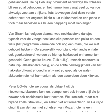
gebalanceerd. De bij Debussy prominent aanwezige houtblazers
blijven zo al behouden, en het harmonium vangt veel op van de
afwezige zee aan strijkers. Iets toevoegen doet deze versie
echter niet: het origineel blinkt al uit in klaarheid en een piano is
toch maar behelpen als hij een harppartij moet vervangen.
Van Stravinksi volgden daarna twee neoklassieke dansjes,
typisch voor de vroege neoklassieke periode: een polka en een
wals (het programma vermeldde ook nog een mars, die we niet
gehoord hebben). Oorspronkelijk voor piano vierhandig en later
ook georkestreerd, werden ze hier op hakkebord en harmonium
gespeeld. Geen gekke keuze. Zulk ‘lullig’, ironisch repertoire is
natuurlijk allesbehalve heilig, en de lichte beweeglijkheid van het
hakkebord komt er goed in uit – net zo goed als de wals-
akkoorden die het harmonium als een accordeon doen klinken.
Peter Eötvös, die we vooral als dirigent uit de
nieuwemuziekwereld kennen, componeert ook in een stijl die je
zowaar ook neoklassiek kunt noemen. Wel ironisch, maar niet
bijtend zoals Stravinski, en zeker niet antiromantisch. In
Da capo
ging hij aan de haal met schetsen van Mozart, die na een