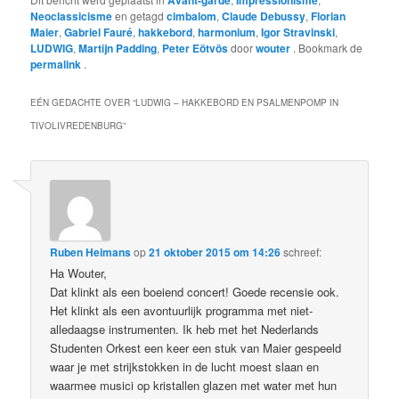
Avant-garde
Impressionisme
Neoclassicisme
en getagd
cimbalom
,
Claude Debussy
,
Florian
Maier
,
Gabriel Fauré
,
hakkebord
,
harmonium
,
Igor Stravinski
,
LUDWIG
,
Martijn Padding
,
Peter Eötvös
door
wouter
. Bookmark de
permalink
.
EÉN GEDACHTE OVER “
LUDWIG – HAKKEBORD EN PSALMENPOMP IN
TIVOLIVREDENBURG
”
Ruben Heimans
op
21 oktober 2015 om 14:26
schreef:
Ha Wouter,
Dat klinkt als een boeiend concert! Goede recensie ook.
Het klinkt als een avontuurlijk programma met niet-
alledaagse instrumenten. Ik heb met het Nederlands
Studenten Orkest een keer een stuk van Maier gespeeld
waar je met strijkstokken in de lucht moest slaan en
waarmee musici op kristallen glazen met water met hun