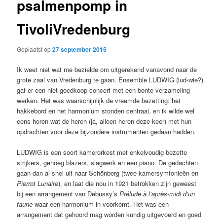
psalmenpomp in
TivoliVredenburg
Geplaatst op
27 september 2015
Ik weet niet wat me bezielde om uitgerekend vanavond naar de
grote zaal van Vredenburg te gaan. Ensemble LUDWIG (lud-wie?)
gaf er een niet goedkoop concert met een bonte verzameling
werken. Het was waarschijnlijk de vreemde bezetting: het
hakkebord en het harmonium stonden centraal, en ik wilde wel
eens horen wat de heren (ja, alleen heren deze keer) met hun
opdrachten voor deze bijzondere instrumenten gedaan hadden.
LUDWIG is een soort kamerorkest met enkelvoudig bezette
strijkers, genoeg blazers, slagwerk en een piano. De gedachten
gaan dan al snel uit naar Schönberg (twee kamersymfonieën en
Pierrot Lunaire
), en laat die nou in 1921 betrokken zijn geweest
bij een arrangement van Debussy’s
Prélude à l’après-midi d’un
faune
waar een harmonium in voorkomt. Het was een
arrangement dat gehoord mag worden kundig uitgevoerd en goed