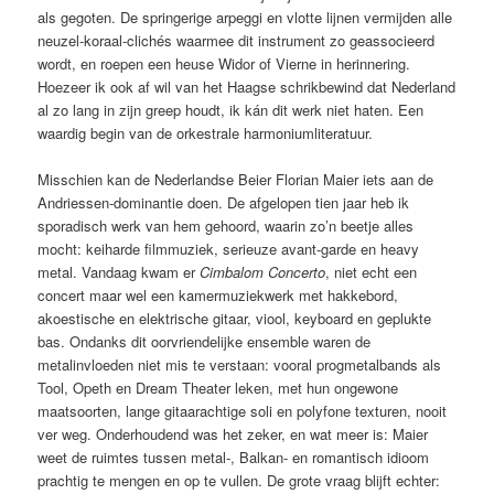
als gegoten. De springerige arpeggi en vlotte lijnen vermijden alle
neuzel-koraal-clichés waarmee dit instrument zo geassocieerd
wordt, en roepen een heuse Widor of Vierne in herinnering.
Hoezeer ik ook af wil van het Haagse schrikbewind dat Nederland
al zo lang in zijn greep houdt, ik kán dit werk niet haten. Een
waardig begin van de orkestrale harmoniumliteratuur.
Misschien kan de Nederlandse Beier Florian Maier iets aan de
Andriessen-dominantie doen. De afgelopen tien jaar heb ik
sporadisch werk van hem gehoord, waarin zo’n beetje alles
mocht: keiharde filmmuziek, serieuze avant-garde en heavy
metal. Vandaag kwam er
Cimbalom Concerto
, niet echt een
concert maar wel een kamermuziekwerk met hakkebord,
akoestische en elektrische gitaar, viool, keyboard en geplukte
bas. Ondanks dit oorvriendelijke ensemble waren de
metalinvloeden niet mis te verstaan: vooral progmetalbands als
Tool, Opeth en Dream Theater leken, met hun ongewone
maatsoorten, lange gitaarachtige soli en polyfone texturen, nooit
ver weg. Onderhoudend was het zeker, en wat meer is: Maier
weet de ruimtes tussen metal-, Balkan- en romantisch idioom
prachtig te mengen en op te vullen. De grote vraag blijft echter: