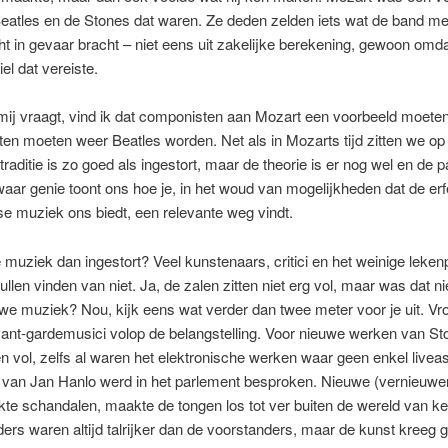
eatles en de Stones dat waren. Ze deden zelden iets wat de band me
ht in gevaar bracht – niet eens uit zakelijke berekening, gewoon omd
el dat vereiste.
 mij vraagt, vind ik dat componisten aan Mozart een voorbeeld moet
n moeten weer Beatles worden. Net als in Mozarts tijd zitten we op
raditie is zo goed als ingestort, maar de theorie is er nog wel en de pa
aar genie toont ons hoe je, in het woud van mogelijkheden dat de erf
e muziek ons biedt, een relevante weg vindt.
 muziek dan ingestort? Veel kunstenaars, critici en het weinige leken
ullen vinden van niet. Ja, de zalen zitten niet erg vol, maar was dat niet
uwe muziek? Nou, kijk eens wat verder dan twee meter voor je uit. Vr
vant-gardemusici volop de belangstelling. Voor nieuwe werken van S
en vol, zelfs al waren het elektronische werken waar geen enkel livea
’ van Jan Hanlo werd in het parlement besproken. Nieuwe (vernieuwe
te schandalen, maakte de tongen los tot ver buiten de wereld van k
ers waren altijd talrijker dan de voorstanders, maar de kunst kreeg g