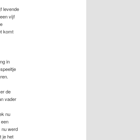
f levende
een vijf
ie
et komt
ng in
speeltje
ren.
er de
an vader
ek nu
 een
, nu werd
 je het