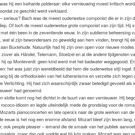
 was hij een keiharde polderaar: elke vernieuwing moest kritisch wor
ordat ze geschikt werd verklaard.
 serieus? Bach was de meest ouderwetse componist die er in zijn 
iep. Of toch de meest ouderwetse grote componist van zijn tijd. Hij s
 met één been in de zeventiende eeuw. In zijn sublieme beheersing v
, wat al zijn bewonderaars zo geweldig aan hem vinden, brengt hij éé
n Buxtehude. Natuurlijk had hij zijn oren open voor nieuwe modes ui
 zover als Händel, Telemann, Stoelzel en al die andere tijdgenoten v
kt hij op Monteverdi: geen kind werd met het badwater weggegooid. En
ten: het was juist zijn wereldbeeld dat hem die ouderwetse stijl ingaf.
 lang bij de orthodoxieën van het lutheranisme en verzette zich tegen 
Verlichting. Hij had zich waarschijnlijk zwaar beledigd gevoeld als
ieuwer’ had genoemd.
 slotte komt nog het dichtst in de buurt van een vernieuwer. Hij be
rococo-idioom en legde uiteindelijk mede de grondslag voor de roma
Mozarts pianoconcerten en late opera’s naar de grote werken van de
e eeuw is het nog een enorme afstand. Mozart bleef zijn leven lang, 
, ook people pleaser – iemand die de smaak van het publiek aanvoel
maakte, maar dan ook voelde wat hij kón maken. Mozart was een v