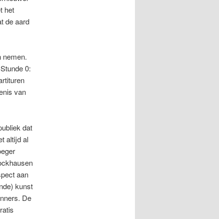
t het
at de aard
en nemen.
 Stunde 0:
rtituren
enis van
publiek dat
 altijd al
oeger
tockhausen
spect aan
nde) kunst
enners. De
ratis