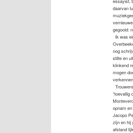
essayist, 
daarvan l
muziekges
vernieuwe
gegooid: n
Ik was eig
Overbeeke
nog schrij
stilte en 
klinkend r
mogen doo
verkennen,
Trouwens, 
“toevallig
Monteverd
opnam en n
Jacopo Per
zijn en hi
afstand li