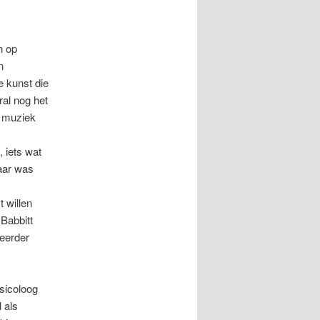
n op
n
 kunst die
ral nog het
e muziek
 iets wat
aar was
t willen
 Babbitt
 eerder
sicoloog
 als