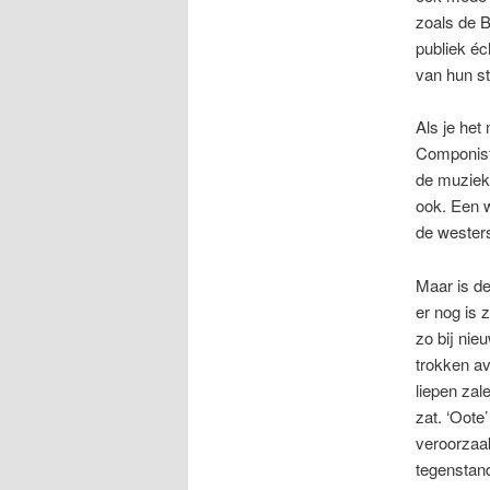
zoals de B
publiek éc
van hun sti
Als je het
Componiste
de muziekt
ook. Een w
de westers
Maar is de
er nog is z
zo bij nie
trokken a
liepen zal
zat. ‘Oote
veroorzaak
tegenstand