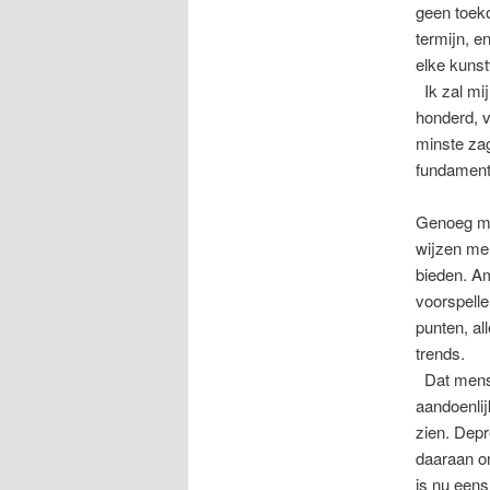
geen toeko
termijn, e
elke kuns
Ik zal mij 
honderd, v
minste zag
fundamente
Genoeg me
wijzen me
bieden. A
voorspelle
punten, al
trends.
Dat mense
aandoenlij
zien. Dep
daaraan on
is nu eens