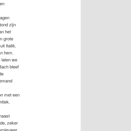
den
dagen
tond zijn
an het
n grote
t Italië,
an hem.
 laten we
 Bach bleef
de
 iemand
gon met een
ntiek.
naast
de, zeker
ernieuwer