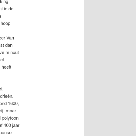
kking
t in de
n
 hoop
eer Van
st dan
lve minuut
et
 heeft
t,
drieën.
ond 1600,
hij, maar
l polyfoon
f 400 jaar
iaanse