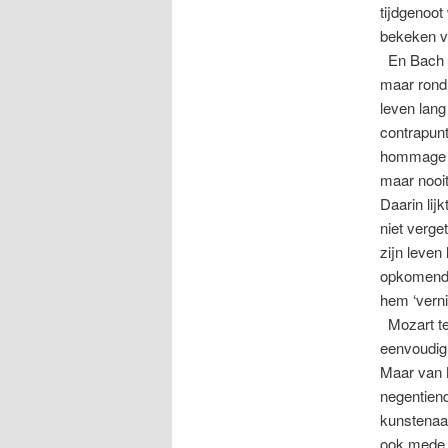
tijdgenoot
bekeken vo
En Bach –
maar rondl
leven lang
contrapunt
hommage aa
maar nooit
Daarin lij
niet verge
zijn leven
opkomende 
hem ‘vern
Mozart ten
eenvoudig 
Maar van 
negentiend
kunstenaar
ook mede 