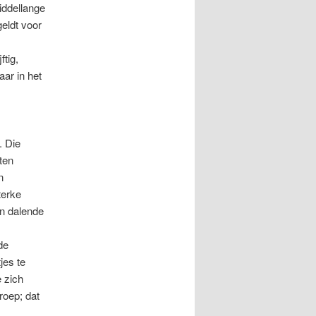
iddellange
geldt voor
ftig,
ar in het
. Die
ten
n
terke
en dalende
de
jes te
 zich
groep; dat