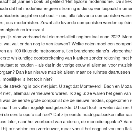
bracht dit jaar een boek uit getiteld ‘Het tijdloze modernisme’. De stre
uidde dat het modernisme geen stroming is die op een bepaald momen
chiedenis begint en ophoudt – nee, álle relevante componisten ware
rs, dus modernisten. Zowat alle levende componisten worden op één
ostalgisch en irrelevant.
enlijk stomverbaasd dat die mentaliteit nog bestaat anno 2022. Men
, wat valt er dan nog te vernieuwen? Welke noten moet een componi
ven als 100 tikkende metronooms, tien brandende piano’s, viereenha
uiterste wiskundige doorberekening van klanken zonder rekening met h
esultaat te houden – als dat in de vorige eeuw al allemaal voor muziek
rgaan? Dan kan nieuwe muziek alleen maar de ruimtes daartussen
 moeilijker is het toch niet?
de strekking is ook niet juist. U zegt dat Monteverdi, Bach en Mozar
 of niet”, allemaal vernieuwers waren. Ik zeg u: ze waren het geen van 
i was de eerste grote componist die de nieuwe modes, opgekomen r
aar hun volle mogelijkheid gebruikte. U hoort toch te weten dat niet 
i de eerste opera schreef? Dat zijn eerste madrigaalboeken allemaa
j pas later, naar het voorbeeld van anderen, de monodie oppakte? Vana
jkt hij misschien een vernieuwer, maar vanuit het oogpunt van een Ital