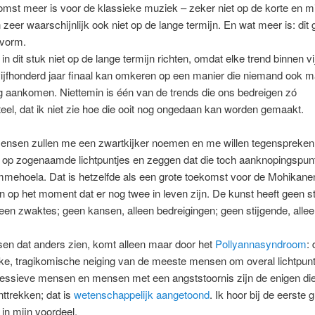
mst meer is voor de klassieke muziek – zeker niet op de korte en m
n zeer waarschijnlijk ook niet op de lange termijn. En wat meer is: dit 
tvorm.
in dit stuk niet op de lange termijn richten, omdat elke trend binnen vij
ijfhonderd jaar finaal kan omkeren op een manier die niemand ook ma
 aankomen. Niettemin is één van de trends die ons bedreigen zó
el, dat ik niet zie hoe die ooit nog ongedaan kan worden gemaakt.
nsen zullen me een zwartkijker noemen en me willen tegenspreken
 op zogenaamde lichtpuntjes en zeggen dat die toch aanknopingspun
mmehoela. Dat is hetzelfde als een grote toekomst voor de Mohikane
n op het moment dat er nog twee in leven zijn. De kunst heeft geen s
leen zwaktes; geen kansen, alleen bedreigingen; geen stijgende, alle
n dat anders zien, komt alleen maar door het
Pollyannasyndroom
: 
ke, tragikomische neiging van de meeste mensen om overal lichtpunt
ressieve mensen en mensen met een angststoornis zijn de enigen die
ttrekken; dat is
wetenschappelijk aangetoond
. Ik hoor bij de eerste 
 in mijn voordeel.