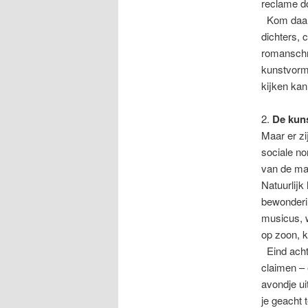
reclame d
Kom daar 
dichters, 
romanschri
kunstvorm
kijken kan
2.
De kuns
Maar er zi
sociale no
van de ma
Natuurlijk
bewonderin
musicus, 
op zoon, k
Eind acht
claimen – 
avondje ui
je geacht 