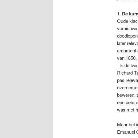
1.
De kuns
Oude klac
vernieuwin
doodlopen
later rele
argument 
van 1850,
In de twin
Richard T
pas releva
overnemen.
beweren, z
een betere
was met he
Maar het i
Emanuel O