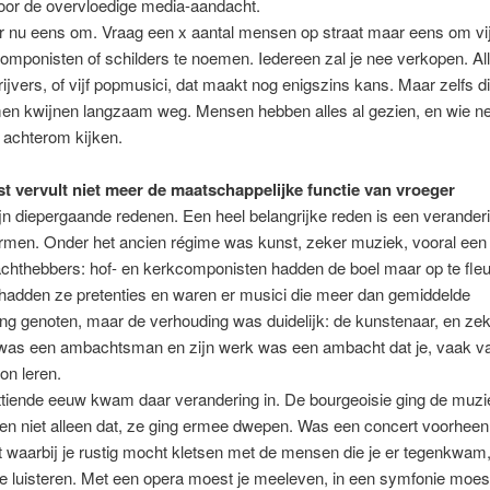
oor de overvloedige media-aandacht.
nu eens om. Vraag een x aantal mensen op straat maar eens om vij
componisten of schilders te noemen. Iedereen zal je nee verkopen. All
jvers, of vijf popmusici, dat maakt nog enigszins kans. Maar zelfs d
en kwijnen langzaam weg. Mensen hebben alles al gezien, en wie n
 achterom kijken.
t vervult niet meer de maatschappelijke functie van vroeger
jn diepergaande redenen. Een heel belangrijke reden is een veranderi
rmen. Onder het ancien régime was kunst, zeker muziek, vooral een 
chthebbers: hof- en kerkcomponisten hadden de boel maar op te fleu
 hadden ze pretenties en waren er musici die meer dan gemiddelde
g genoten, maar de verhouding was duidelijk: de kunstenaar, en zek
was een ambachtsman en zijn werk was een ambacht dat je, vaak v
on leren.
tiende eeuw kwam daar verandering in. De bourgeoisie ging de muzi
en niet alleen dat, ze ging ermee dwepen. Was een concert voorheen
t waarbij je rustig mocht kletsen met de mensen die je er tegenkwam
te luisteren. Met een opera moest je meeleven, in een symfonie moest