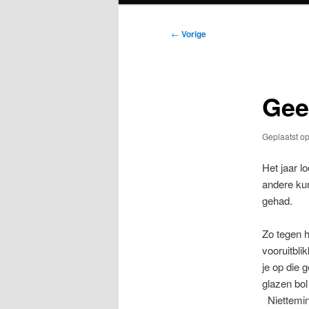
Bericht
←
Vorige
navigatie
Gee
Geplaatst o
Het jaar l
andere kun
gehad.
Zo tegen h
vooruitbli
je op die 
glazen bol
Niettemin 