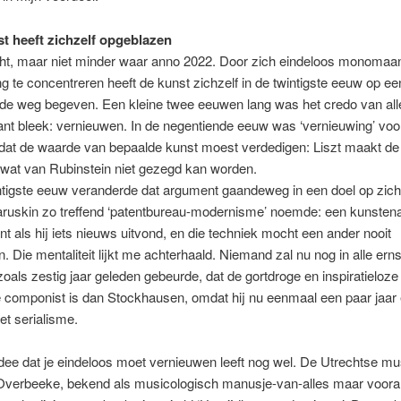
t heeft zichzelf opgeblazen
ht, maar niet minder waar anno 2022. Door zich eindeloos monomaa
g te concentreren heeft de kunst zichzelf in de twintigste eeuw op ee
de weg begeven. Een kleine twee eeuwen lang was het credo van alle
vant bleek: vernieuwen. In de negentiende eeuw was ‘vernieuwing’ voo
dat de waarde van bepaalde kunst moest verdedigen: Liszt maakt d
 wat van Rubinstein niet gezegd kan worden.
tigste eeuw veranderde dat argument gaandeweg in een doel op zich,
aruskin zo treffend ‘patentbureau-modernisme’ noemde: een kunsten
nt als hij iets nieuws uitvond, en die techniek mocht een ander nooit
 Die mentaliteit lijkt me achterhaald. Niemand zal nu nog in alle erns
oals zestig jaar geleden gebeurde, dat de gortdroge en inspiratieloze
 componist is dan Stockhausen, omdat hij nu eenmaal een paar jaar
t serialisme.
dee dat je eindeloos moet vernieuwen leeft nog wel. De Utrechtse mu
verbeeke, bekend als musicologisch manusje-van-alles maar vooral